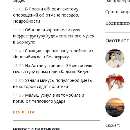
Видео
распростра
В России обновят систему
16:05
Сроки запр
оповещений об отмене поездов.
Подробности
Подпишитес
Обновили «хранительскую»
15:50
инфраструктуру Художественного музея
СМОТРИТЕ
в Барнауле
Санкции сорвали запуск рейсов из
15:40
Новосибирска в Белокуриху
На Алтае установят 39-метровую
15:20
скульптуру праматери «Кадын». Видео
Узнали минусы популярной диеты,
15:00
на которой сидят политики
Малыш уснул в автомобиле и
14:50
погиб от теплового удара
ВСЯ ЛЕНТА
Сюжет:
НОВОСТИ ПАРТНЕРОВ