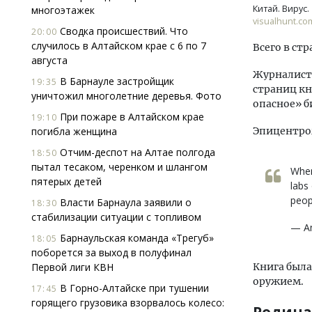
Китай. Вирус.
многоэтажек
visualhunt.co
Сводка происшествий. Что
20:00
случилось в Алтайском крае с 6 по 7
Всего в ст
августа
Журналист 
В Барнауле застройщик
19:35
страниц кн
уничтожил многолетние деревья. Фото
опасное» б
При пожаре в Алтайском крае
19:10
погибла женщина
Эпицентром
Отчим-деспот на Алтае полгода
18:50
пытал тесаком, черенком и шлангом
When
пятерых детей
labs
peop
Власти Барнаула заявили о
18:30
стабилизации ситуации с топливом
— Am
Барнаульская команда «Трегуб»
18:05
поборется за выход в полуфинал
Первой лиги КВН
Книга была
оружием.
В Горно-Алтайске при тушении
17:45
горящего грузовика взорвалось колесо: