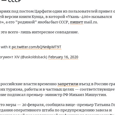
 — СССР
риях под постом Царфати один из пользователей привел 
ей версии книги Кунца, в которой «Ухань-400» назывался
», а его "родиной" якобы был СССР,
пишет
mail.ru.
это всего-лишь интересное совпадение.
 with it
pic.twitter.com/bQNn8pMT9T
гумент XIV (@askoldisback)
February 16, 2020
 российские власти временно
запретили
въезд в Россию г
лях туризма, работы и в частных целях — соответствующее
ние подписал премьер-министр РФ Михаил Мишустин.
то меры — 20 февраля, сообщила вице-премьер Татьяна Г
едания оперативного штаба по предупреждению завоза и