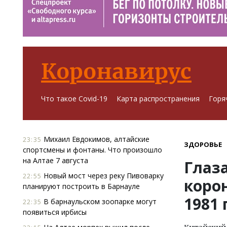
Коронавирус
Что такое Covid-19
Карта распространения
Горя
Михаил Евдокимов, алтайские
23:35
ЗДОРОВЬЕ
спортсмены и фонтаны. Что произошло
на Алтае 7 августа
Глаз
Новый мост через реку Пивоварку
22:55
корон
планируют построить в Барнауле
1981 
В барнаульском зоопарке могут
22:35
появиться ирбисы