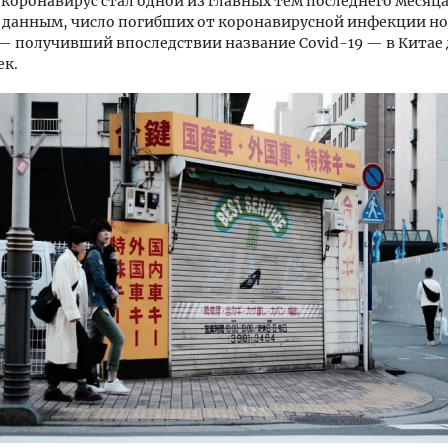
коронавирус стал одной из главных тем последнего месяца
 данным, число погибших от коронавирусной инфекции но
— получивший впоследствии название Covid-19 — в Китае
ек.
ость архитектурных идей.
Архитектурный код начин
еральный директор компании
земли. Мощение крупно
 — об эстетике городов,
плитами становится нов
дах в фасадах и развитии рынка
стандартом благоустрой
ОИТЕЛЬСТВО
СТРОИТЕЛЬСТВО