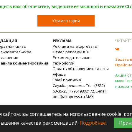
щить нам об опечатке, выделите ее мышкой и нажмите Ctr
Комментарии
ЕДАКЦИЯ
РЕКЛАМА
ЧИТАЙТЕ
ратная связь
Реклама на altapress.ru
ользовательское
Отдел рекламы в ТГ
оглашение
Рекомендательные
Задать 
равила комментирования
технологии
Прайс на
Подать объявление в газеты
Афиша
Акция от
Email подписка
маки" в 
Служба рекламы. Тел. (3852)
назовит
63-35-25, +79619802172. E-mail:
ads@altapress.ru
MAX
я сайтом, вы соглашаетесь на использование cookie, к
вышения качества рекомендаций.
Подробнее
.
Прин