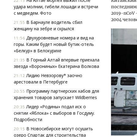
На Алтае морпех выжил после
Китайский 
22:15
удара молнии, гибели лошади и встречи
последним
с медведем. Фото
2019-nCoV 
2004 челов
В Барнауле водитель сбил
21:55
женщину на зебре и скрылся
Двухуровневые номера и вид на
11:56
горы. Каким будет новый бутик-отель
«Белкур» в Белокурихе
В Горный Алтай впервые приехала
21:35
звезда «Ворониных» Екатерина Волкова
Лидию Невзорову* заочно
21:12
арестовали в Петербурге
Программу партнерских хабов для
20:55
хранения товаров запускает Wildberries
Ищем новые берега. Гендиректор
Смел
Лидер «Родины» подал иск о
20:35
«Жилищной инициативы» Юрий
Ген
снятии «Яблока» с выборов в Госдуму.
Гатилов — о том, как девелоперу
ЗИАС
Подробности
оставаться на плаву, когда рынок
трен
штормит
В Новосибирске могут осушить
20:15
СТР
озеро Спартак для строительства
СТРОИТЕЛЬСТВО