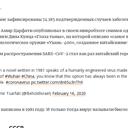
m
ране зафиксированы 74 185 подтвержденных случаев заболе
Амир Царфати опубликовал в своем микроблоге снимок о
иги Дина Кунца «Глаза тьмы», на которой описано «самое 
иологическое оружие «Ухань-400», созданное китайскими
 распространения SARS-CoV-2 стал как раз китайский горо
 a novel written in 1981 speaks of a humanly engineered virus made 
 of
#Wuhan
#China
, you know that this option has always been in the
le.
#coronavirus
pic.twitter.com/dn6Su3nTh9
ir Tsarfati (@BeholdIsrael)
February 16, 2020
 написана в 1981 году. И только тогда вирус называли биол