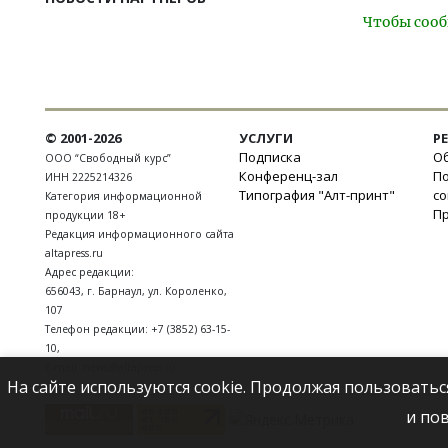
Чтобы сооб
© 2001-2026
УСЛУГИ
Р
Подписка
Об
ООО “Свободный курс”
Конференц-зал
П
ИНН 2225214326
Типография "Алт-принт"
с
Категория информационной
П
продукции 18+
Редакция информационного сайта
altapress.ru
Адрес редакции:
656043
,
г. Барнаул
,
ул. Короленко,
107
Телефон редакции:
+7 (3852) 63-15-
10
,
E-mail:
news@altapress.ru
На сайте используются cookie. Продолжая пользоватьс
и по