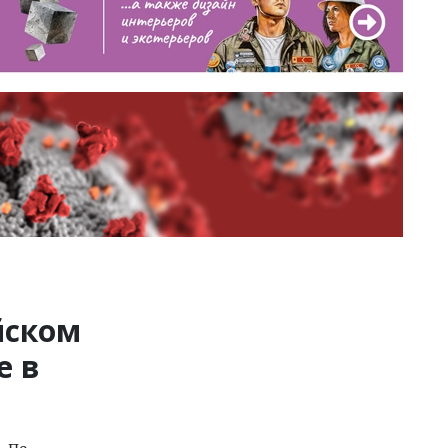
йском
е в