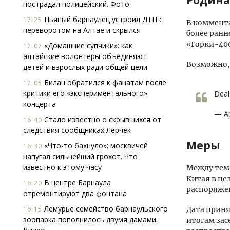
Родина
пострадал полицейский. Фото
Пьяный барнаулец устроил ДТП с
17:25
В коммента
переворотом на Алтае и скрылся
более ранн
«Горки-400
«Домашние супчики»: как
17:07
алтайские волонтеры объединяют
Возможно, 
детей и взрослых ради общей цели
Билан обратился к фанатам после
17:05
критики его «экспериментального»
Deal
концерта
— Ар
Стало известно о скрывшихся от
16:40
следствия сообщниках Лерчек
Меры
«Что-то бахнуло»: москвичей
16:30
напугал сильнейший грохот. Что
известно к этому часу
Между тем
Китая в це
В центре Барнаула
16:20
распоряже
отремонтируют два фонтана
Лемурье семейство барнаульского
16:15
Дата приня
зоопарка пополнилось двумя дамами.
итогам зас