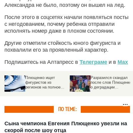
Александра не было, поэтому он вышел на лед.
После этого в соцсетях начали появляться посты
с негодованием, почему ребенка отправили
исполнять номер даже в плохом состоянии.
Другие отметили стойкость юного фигуриста и
похвалили его за проявленный характер.
Подпишитесь на Алтапресс в
Телеграме
и в
Max
Плющенко ищет
Разразился скандал
фигуристов из
после слов Плющенко
регионов на полное
о деградации
обеспечение. Есть
российских фигуристо
тонкость
ПО ТЕМЕ:
Сына чемпиона Евгения Плющенко увезли на
скорой после шоу отца