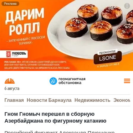
Реклама
To
F7
6 августа
Главная
Новости Барнаула
Недвижимость
Эконом
Гном Гномыч перешел в сборную
Азербайджана по фигурному катанию
Российский фигурист Александр Плющенко —