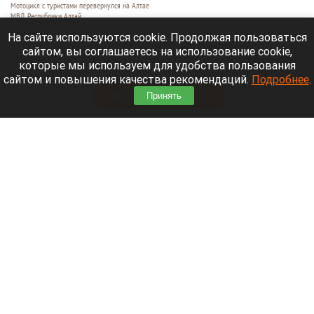
Мотоцикл с туристами перевернулся на Алтае
МВД Республики Алтай
3 августа 2026 в 22:30
На сайте используются cookie. Продолжая пользоваться
сайтом, вы соглашаетесь на использование cookie,
Днем 1 августа в селе Шебалино мотоцикл Harley
которые мы используем для удобства пользования
Davidson опрокинулся на проезжей части.
сайтом и повышения качества рекомендаций.
Подробнее
.
Читать полностью
Принять
Число погибших при падении обломков БПЛА
под Геленджиком возросло