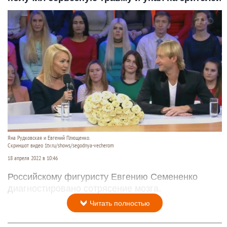
Яна Рудковская и Евгений Плющенко.
Скриншот видео 1tv.ru/shows/segodnya-vecherom
18 апреля 2022 в 10:46
Российскому фигуристу Евгению Семененко
диагностировано сотрясение мозга.
Читать полностью