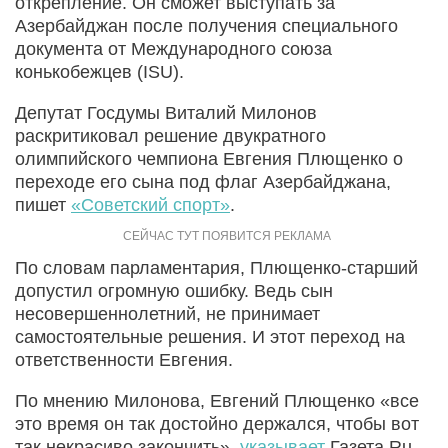
открепление. Он сможет выступать за
Азербайджан после получения специального
документа от Международного союза
конькобежцев (ISU).
Депутат Госдумы Виталий Милонов
раскритиковал решение двукратного
олимпийского чемпиона Евгения Плющенко о
переходе его сына под флаг Азербайджана,
пишет
«Советский спорт»
.
По словам парламентария, Плющенко-старший
допустил огромную ошибку. Ведь сын
несовершеннолетний, не принимает
самостоятельные решения. И этот переход на
ответственности Евгения.
По мнению Милонова, Евгений Плющенко «все
это время он так достойно держался, чтобы вот
так некрасиво закончить»,
указывает
Газета.Ru.