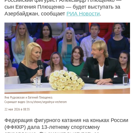
сын Евгения Плющенко — будет выступать за
Азербайджан, сообщает
РИА Новости
.
Яна Рудковская и Евгений Плющенко.
Скриншот видео 1tv.ru/shows/segodnya-vecherom
22 мая 2026 в 08:35
Федерация фигурного катания на коньках России
(ФФККР) дала 13-летнему спортсмену