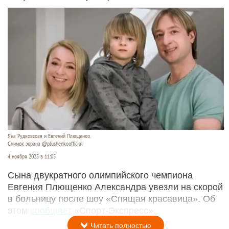
Яна Рудковская и Евгений Плющенко.
Снимок экрана @plushenkoofficial
4 ноября 2025 в 11:05
Сына двукратного олимпийского чемпиона
Евгения Плющенко Александра увезли на скорой
в больницу после шоу «Спящая красавица». Об
этом
сообщает
«Спорт-Экспресс».
Читать полностью