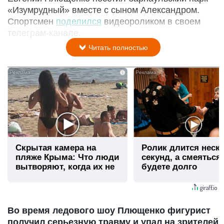
«Изумрудный» вместе с сыном Александром.
Спортсмен
поделился
видеороликом в своем
телеграм-канале.
Читать полностью
i
Скрытая камера на
Ролик длится неск
пляже Крыма: Что люди
секунд, а смеяться
вытворяют, когда их не
будете долго
видят...
Во время ледового шоу Плющенко фигурист
получил серьезную травму и упал на зрителей