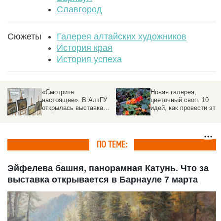
Славгород
Сюжеты
Галерея алтайских художников
История края
История успеха
«Смотрите
Новая галерея,
настоящее». В АлтГУ
цветочный своп. 10
открылась выставка
идей, как провести эти
народного художника
выходные в Барнауле
России Михаила
Будкеева
ПО ТЕМЕ:
Эйфелева башня, панорамная Катунь. Что за
выставка открывается в Барнауле 7 марта