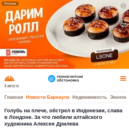
Реклама
To
F7
8 августа
Главная
Новости Барнаула
Недвижимость
Эконом
Голубь на плече, обстрел в Индонезии, слава
в Лондоне. За что любили алтайского
художника Алексея Дрилева