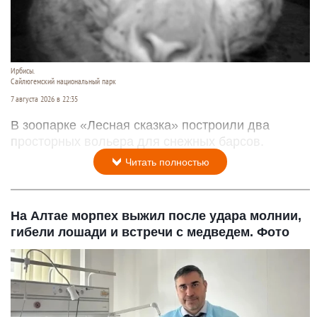
Ирбисы.
Сайлюгемский национальный парк
7 августа 2026 в 22:35
В зоопарке «Лесная сказка» построили два
просторных вольера для снежных барсов.
Читать полностью
На Алтае морпех выжил после удара молнии,
гибели лошади и встречи с медведем. Фото