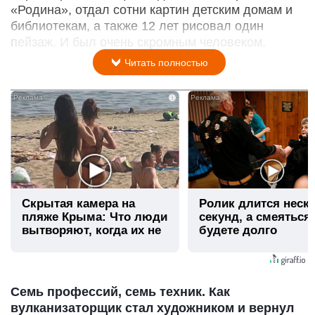
«Родина», отдал сотни картин детским домам и
библиотекам, а также 12 лет рисовал один
пейзаж. И был очень скромным человеком.
Читать полностью
i
Скрытая камера на
Ролик длится неск
пляже Крыма: Что люди
секунд, а смеяться
вытворяют, когда их не
будете долго
видят...
Семь профессий, семь техник. Как
вулканизаторщик стал художником и вернул