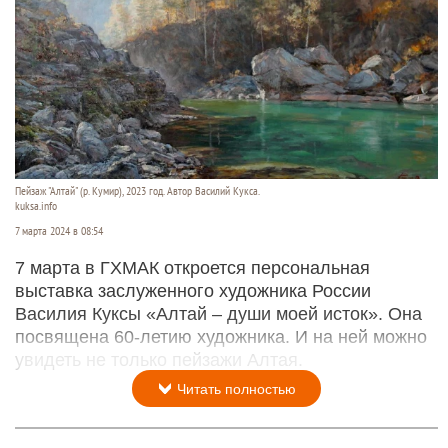
Пейзаж "Алтай" (р. Кумир), 2023 год. Автор Василий Кукса.
kuksa.info
7 марта 2024 в 08:54
7 марта в ГХМАК откроется персональная
выставка заслуженного художника России
Василия Куксы «Алтай – души моей исток». Она
посвящена 60-летию художника. И на ней можно
увидеть не только пейзажи Алтая.
Читать полностью