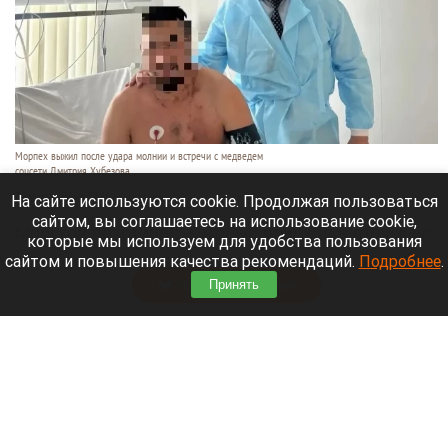
Морпех выжил после удара молнии и встречи с медведем
соцсети Дмитрия Хубезова
7 августа 2026 в 22:15
На сайте используются cookie. Продолжая пользоваться
сайтом, вы соглашаетесь на использование cookie,
Морской пехотинец, который приехал в отпуск на
которые мы используем для удобства пользования
Алтай, пережил чудовищную серию событий.
сайтом и повышения качества рекомендаций.
Подробнее
.
Читать полностью
Принять
В Барнауле водитель сбил женщину на зебре
и скрылся