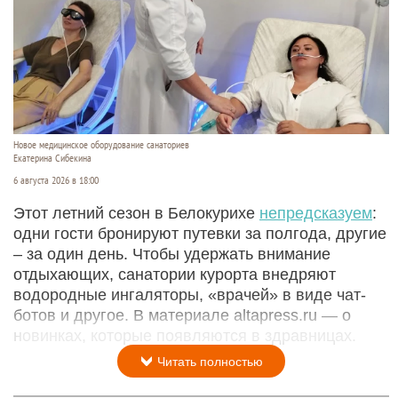
Новое медицинское оборудование санаториев
Екатерина Сибекина
6 августа 2026 в 18:00
Этот летний сезон в Белокурихе
непредсказуем
:
одни гости бронируют путевки за полгода, другие
– за один день. Чтобы удержать внимание
отдыхающих, санатории курорта внедряют
водородные ингаляторы, «врачей» в виде чат-
ботов и другое. В материале altapress.ru — о
новинках, которые появляются в здравницах.
Читать полностью