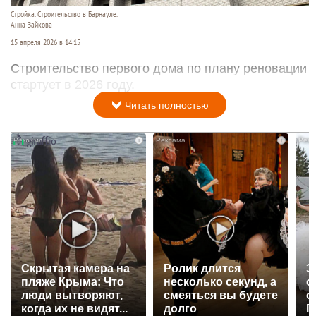
Стройка. Строительство в Барнауле.
Анна Зайкова
15 апреля 2026 в 14:15
Строительство первого дома по плану реновации
стартует в 2026 году.
Читать полностью
i
i
Скрытая камера на
Ролик длится
Э
пляже Крыма: Что
несколько секунд, а
о
люди вытворяют,
смеяться вы будете
с
когда их не видят...
долго
П