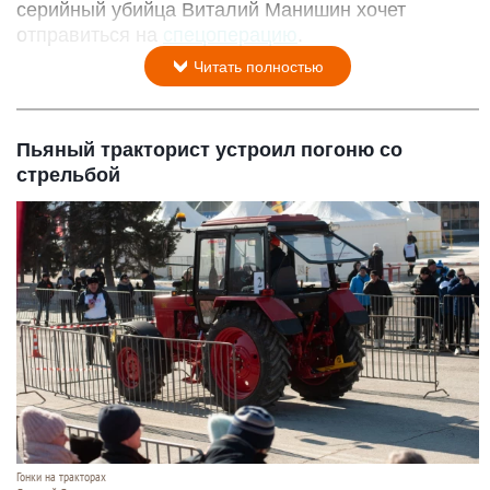
серийный убийца Виталий Манишин хочет
отправиться на
спецоперацию
.
Читать полностью
Пьяный тракторист устроил погоню со
стрельбой
Гонки на тракторах