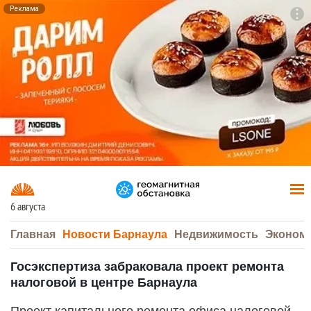
Реклама
To
F7
6 августа
Главная
Новости Барнаула
Недвижимость
Эконом
Госэкспертиза забраковала проект ремонта
налоговой в центре Барнаула
Проект капитального ремонта офиса налоговой