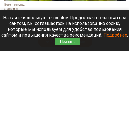
Горох и ежевика.
altapress.ru
6 августа 2026 в 16:20
На сайте используются cookie. Продолжая пользоваться
сайтом, вы соглашаетесь на использование cookie,
Россия в июне увеличила импорт ежевики из
которые мы используем для удобства пользования
Турции до исторического максимума
сайтом и повышения качества рекомендаций.
Подробнее
.
Читать полностью
Принять
Продажи ипотеки в России достигли 2,6 трлн
рублей