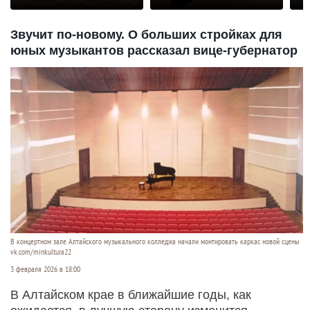
р
Звучит по-новому. О больших стройках для
юных музыкантов рассказал вице-губернатор
В концертном зале Алтайского музыкального колледжа начали монтировать каркас новой сцены
vk.com/minkultura22
3 февраля 2026 в 18:00
В Алтайском крае в ближайшие годы, как