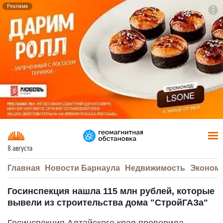
Реклама
To
F7
8 августа
Главная
Новости Барнаула
Недвижимость
Эконом
Госинспекция нашла 115 млн рублей, которые
вывели из строительства дома "СтройГАЗа"
Госинспекция Алтайского края проверила