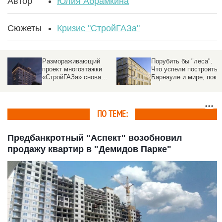
Автор
Юлия Абрамкина
Сюжеты
Кризис "СтройГАЗа"
Размораживающий
Порубить бы "леса".
проект многоэтажки
Что успели построить 
«СтройГАЗа» снова
Барнауле и мире, пока
рассмотрят в Барнауле
переносили сдачу
художественного музе
ПО ТЕМЕ:
Предбанкротный "Аспект" возобновил
продажу квартир в "Демидов Парке"