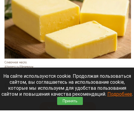
Сливочное масло.
Altapress.ru/Шедеврум
8 августа 2026 в 12:05
На сайте используются cookie. Продолжая пользоваться
сайтом, вы соглашаетесь на использование cookie,
Барнаульский завод 3 августа попался на
которые мы используем для удобства пользования
подделке: вместо масла (72,5%) эксперты на
сайтом и повышения качества рекомендаций.
Подробнее
.
прилавке нашли фальсификат.
Принять
Читать полностью
Российские банки расширят перечень причин