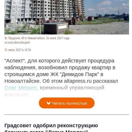
Ул. Прудская, 40 в Новоалтайске. 26 июля 2017 года.
vk.com/demidovpark
31 июля 2017 в 15:34
"Аспект", для которого действует процедура
наблюдения, возобновил продажу квартир в
строящимся доме ЖК "Демидов Парк" в
Новоалтайске. Об этом altapress.ru рассказал
Олег Меркер
, временный управляющий
компании.
Читать полностью
Градсовет одобрил реконструкцию