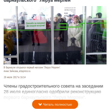
барнаульского "Леруа Мерлен"
В Барнауле открылся первый магазин "Леруа Мерлен".
Анна Зайкова, altapress.ru
28 июля 2017 в 16:14
Члены градостроительного совета на заседании
28 июля единогласно одобрили реконструкцию
первого барнаульского "Леруа Мерлен".
Читать полностью