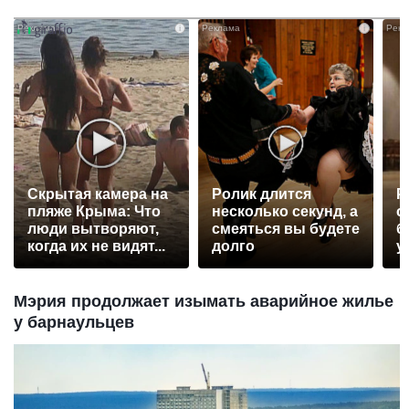
i
i
Скрытая камера на
Ролик длится
Р
пляже Крыма: Что
несколько секунд, а
с
люди вытворяют,
смеяться вы будете
б
когда их не видят...
долго
у
Мэрия продолжает изымать аварийное жилье
у барнаульцев