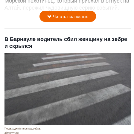
Морской пехотинец, который приехал в отпуск на
Алтай, пережил чудовищную серию событий.
Читать полностью
В Барнауле водитель сбил женщину на зебре
и скрылся
Пешеходный переход, зебра.
altapress.ru