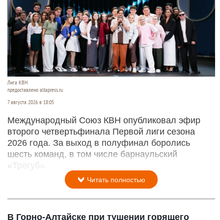
Лига КВН
предоставлено altapress.ru
7 августа 2026 в 18:05
Международный Союз КВН опубликовал эфир
второго четвертьфинала Первой лиги сезона
2026 года. За выход в полуфинал боролись
шесть команд, в том числе барнаульский
«Трегуб».
Читать полностью
В Горно-Алтайске при тушении горящего