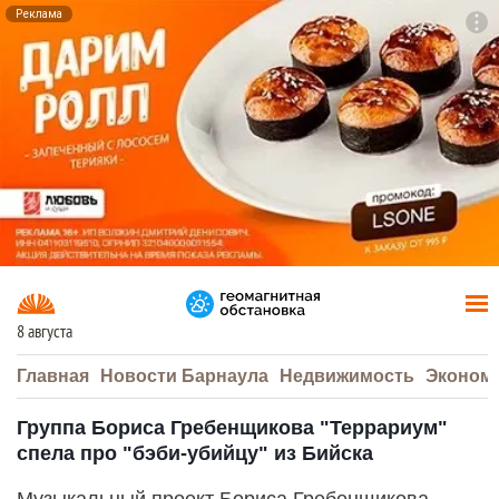
Реклама
To
F7
8 августа
Главная
Новости Барнаула
Недвижимость
Эконом
Группа Бориса Гребенщикова "Террариум"
спела про "бэби-убийцу" из Бийска
Музыкальный проект Бориса Гребенщикова