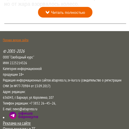
но от жара взорвалось колесо.
Читать полностью
Полная версия сайта
© 2001-2026
ООО “Свободный курс”
ИНН 2225214326
Категория информационной
продукции 18+
Редакция информационных сайтов altapress.ru, sv-kurs.ru (свидетельство о регистрации
СМИ Эл №77-70984 от 13.09.2017)
Адрес редакции:
656043
,
г. Барнаул
,
ул. Короленко, 107
Телефон редакции:
+7 3852 26–45–26
,
E-mail:
news@altapress.ru
Реклама на сайте
Отдел рекламы в ТГ