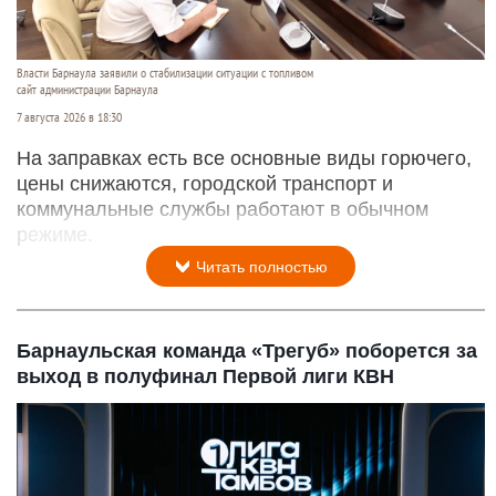
Власти Барнаула заявили о стабилизации ситуации с топливом
сайт администрации Барнаула
7 августа 2026 в 18:30
На заправках есть все основные виды горючего,
цены снижаются, городской транспорт и
коммунальные службы работают в обычном
режиме.
Читать полностью
Барнаульская команда «Трегуб» поборется за
выход в полуфинал Первой лиги КВН