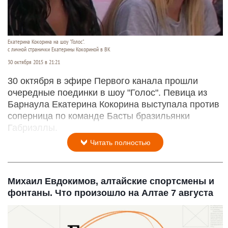
Екатерина Кокорина на шоу "Голос".
с личной странички Екатерины Кокориной в ВК
30 октября 2015 в 21:21
30 октября в эфире Первого канала прошли
очередные поединки в шоу "Голос". Певица из
Барнаула Екатерина Кокорина выступала против
соперница по команде Басты бразильянки
Габриэллы.
Читать полностью
Михаил Евдокимов, алтайские спортсмены и
фонтаны. Что произошло на Алтае 7 августа