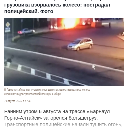
грузовика взорвалось колесо: пострадал
полицейский. Фото
В Горно-Алтайске при тушении горящего грузовика взорвалось колесо
скриншот видео транспортной полиции Сибири
7 августа 2026 в 17:45
Ранним утром 6 августа на трассе «Барнаул —
Горно-Алтайск» загорелся большегруз.
Транспортные полицейские начали тушить огонь,