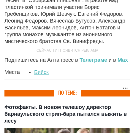
песня" и "Сибирская плясовая". В работе над
пластинкой принимали участие Борис
Гребенщиков, Юрий Шевчук, Евгений Федоров,
Леонид Федоров, Вячеслав Бутусов, Александр
Васильев, Максим Леонидов, Антон Батагов и
группа монахов-музыкантов из анонимного
мистического братства Св. Винифреды.
Подпишитесь на Алтапресс в
Телеграме
и в
Max
Места
Бийск
ПО ТЕМЕ:
Фотофакты. В новом телешоу директор
барнаульского стрип-бара пытался выжить в
лесу