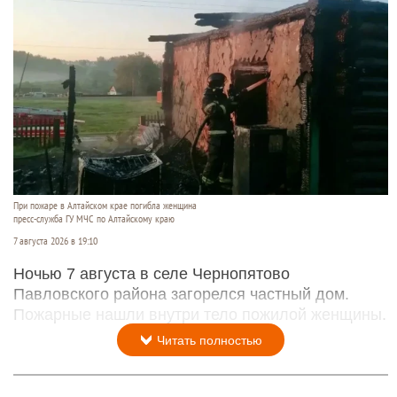
При пожаре в Алтайском крае погибла женщина
пресс-служба ГУ МЧС по Алтайскому краю
7 августа 2026 в 19:10
Ночью 7 августа в селе Чернопятово
Павловского района загорелся частный дом.
Пожарные нашли внутри тело пожилой женщины.
Читать полностью