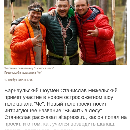
Участники реалити-шоу "Выжить в лесу".
Пресс-служба телеканала "Че"
12 ноября 2015 в 12:00
Барнаульский шоумен Станислав Нижельский
примет участие в новом остросюжетном шоу
телеканала "Че". Новый телепроект носит
интригующее название "Выжить в лесу".
Станислав рассказал altapress.ru, как он попал на
проект, и о том, как учился возводить шалаш,