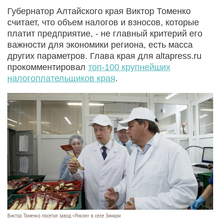
Губернатор Алтайского края Виктор Томенко
считает, что объем налогов и взносов, которые
платит предприятие, - не главный критерий его
важности для экономики региона, есть масса
других параметров. Глава края для altapress.ru
прокомментировал
топ-100 крупнейших
налогоплательщиков края
.
Виктор Томенко посетил завод «Рикон» в селе Зимари