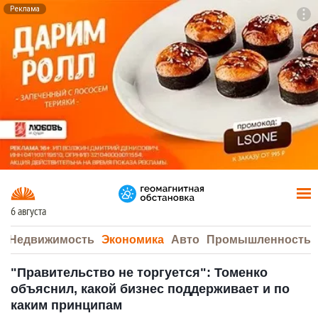
Реклама
To
F7
6 августа
а
Недвижимость
Экономика
Авто
Промышленность
"Правительство не торгуется": Томенко
объяснил, какой бизнес поддерживает и по
каким принципам