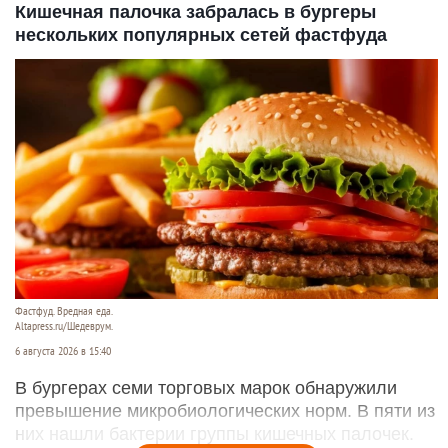
Кишечная палочка забралась в бургеры
нескольких популярных сетей фастфуда
Фастфуд. Вредная еда.
Altapress.ru/Шедеврум.
6 августа 2026 в 15:40
В бургерах семи торговых марок обнаружили
превышение микробиологических норм. В пяти из
них нашли бактерии группы кишечных палочек.