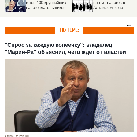
платит налогов в
края рассказал, почем
Алтайском крае.
на Алтае сборы растут
Топ-100 крупнейших
быстрее экономики
компаний
ПО ТЕМЕ:
"Спрос за каждую копеечку": владелец
"Марии-Ра" объяснил, чего ждет от властей
Александр Ракшин.