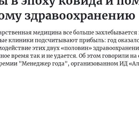
 в эпоху ковида и по
ому здравоохранению
дарственная медицина все больше захлебывается
ные клиники подсчитывают прибыль: год оказал
одействие этих двух «половин» здравоохранения
ое время так и не удается. Об этом говорили на
премии "Менеджер года", организованном ИД «Ал