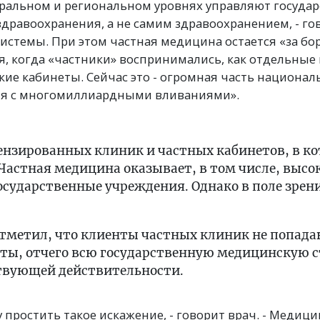
еральном и региональном уровнях управляют госуд
равоохранения, а не самим здравоохранением, - гов
стемы. При этом частная медицина остается «за бор
я, когда «частники» воспринимались, как отдельные
ие кабинеты. Сейчас это - огромная часть национал
ия с многомиллиардными вливаниями».
цензированных клиник и частных кабинетов, в ко
 Частная медицина оказывает, в том числе, выс
сударственные учреждения. Однако в поле зрени
тметил, что клиенты частных клиник не попада
еты, отчего всю государственную медицинскую 
ствующей действительности.
у простить такое искажение, - говорит врач. - Медици