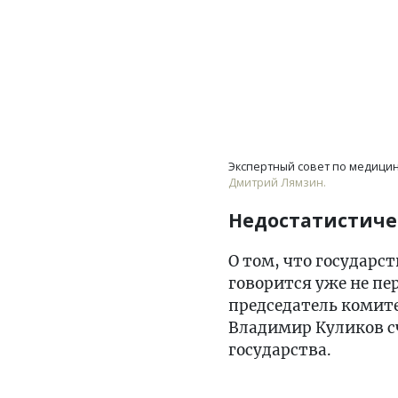
Экспертный совет по медицин
Дмитрий Лямзин.
Недостатистиче
О том, что государс
говорится уже не пе
председатель комит
Владимир Куликов сч
государства.