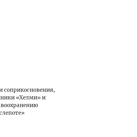
ки соприкосновения,
линики «Хелми» и
авоохранению
«слепоте»