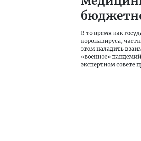
медицины
бюджетн
В то время как госу
коронавируса, част
этом наладить взаим
«военное» пандемийн
экспертном совете 