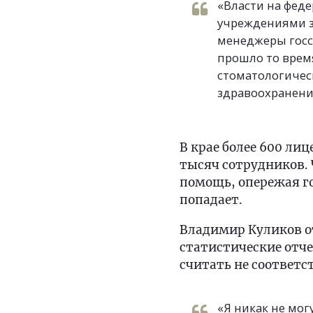
«Власти на фед
учреждениями зд
менеджеры госси
прошло то врем
стоматологическ
здравоохранен
В крае более 600 ли
тысяч сотрудников.
помощь, опережая го
попадает.
Владимир Куликов о
статистические отч
считать не соответ
«Я никак не мог