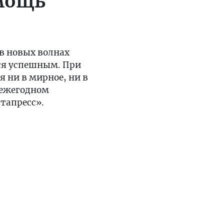
мощь
 в новых волнах
ся успешным. При
 ни в мирное, ни в
 ежегодном
тапресс».