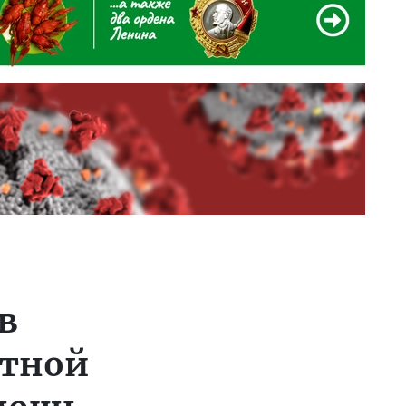
в
стной