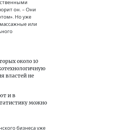
арственными
орит он. – Они
том». Но уже
 массажные или
ьного
торых около 10
окотехнологичную
я властей не
ют и в
статистику можно
нского бизнеса уже