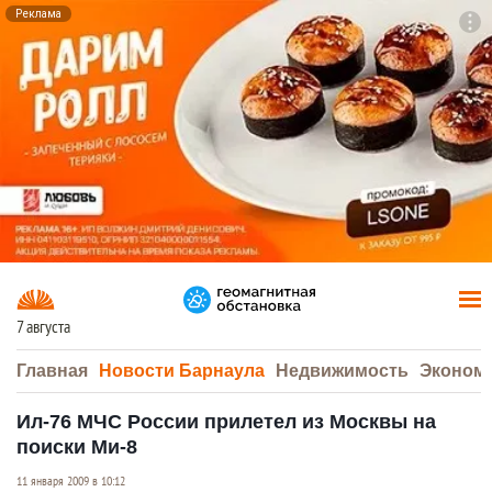
Реклама
To
F7
7 августа
Главная
Новости Барнаула
Недвижимость
Эконом
Ил-76 МЧС России прилетел из Москвы на
поиски Ми-8
11 января 2009 в 10:12