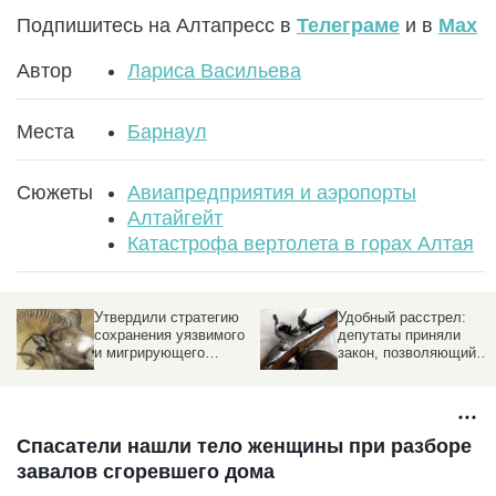
Подпишитесь на Алтапресс в
Телеграме
и в
Max
Автор
Лариса Васильева
Места
Барнаул
Сюжеты
Авиапредприятия и аэропорты
Алтайгейт
Катастрофа вертолета в горах Алтая
Утвердили стратегию
Удобный расстрел:
Расстр
сохранения уязвимого
депутаты приняли
Госдум
и мигрирующего
закон, позволяющий
убиват
алтайского горного
охотиться на животных
барана
в вольере
Спасатели нашли тело женщины при разборе
завалов сгоревшего дома