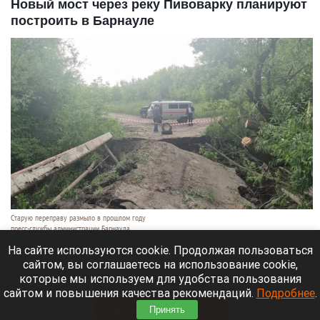
Новый мост через реку Пивоварку планируют
построить в Барнауле
Старую переправу размыло в прошлом году
пресс-службы администрации Барнаула
7 августа 2026 в 22:55
На сайте используются cookie. Продолжая пользоваться
сайтом, вы соглашаетесь на использование cookie,
В Барнауле объявили тендер на строительство
которые мы используем для удобства пользования
капитального моста через реку Пивоварку.
сайтом и повышения качества рекомендаций.
Подробнее
.
Читать полностью
Принять