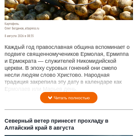
Картофель.
Олег Богданов, altapress.ru
8 августа 2026 в 08:35
Каждый год православная община вспоминает о
подвиге священномучеников Ермолая, Ермиппа
и Ермократа — служителей Никомидийской
церкви. В эпоху суровых гонений они смело
несли людям слово Христово. Народная
традиция закрепила эту дату в календаре как
Ермолаев или Марьев день.
Читать полностью
Северный ветер принесет прохладу в
Алтайский край 8 августа