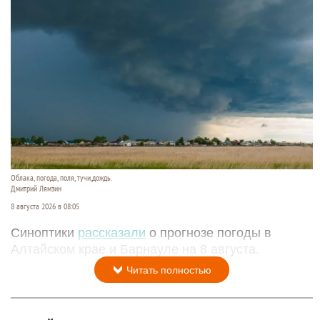
Облака, погода, поля, тучи,дождь.
Дмитрий Лямзин
8 августа 2026 в 08:05
Синоптики
рассказали
о прогнозе погоды в
Алтайском крае и Барнауле на 8 августа.
Читать полностью