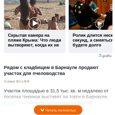
Скрытая камера на
Ролик длится неск
пляже Крыма: Что люди
секунд, а смеяться
вытворяют, когда их не
будете долго
видят...
Рядом с кладбищем в Барнауле продают
участок для пчеловодства
23 апреля 2021 в 09:58
Участок площадью в 31,5 тыс. кв. м недалеко от
поселка Черницк выставят на торги в Барнауле,
пишет
"Алтайский портал недвижимости".
Читать полностью