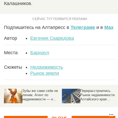
Калашников.
Подпишитесь на Алтапресс в
Телеграме
и в
Max
Автор
Евгения Скаредова
Места
Барнаул
Сюжеты
Недвижимость
Рынок земли
Зубы же сами себе не
Перерасстроились.
лечим. Агент по
Рынок недвижимости
недвижимости — о
Алтайского края
трендах, «эффекте
обгоняет соседей с
Долиной», и о том,
надеждой на
почему риелтор нужен
потепление