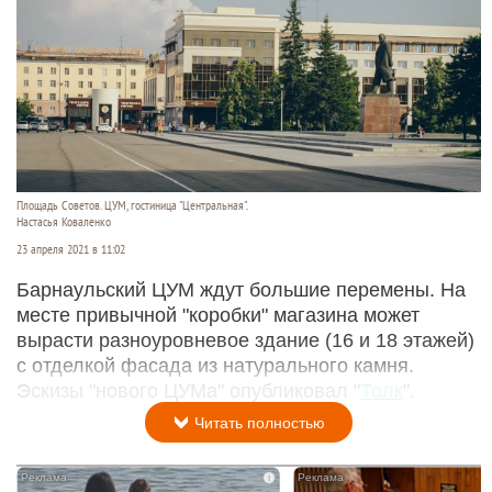
Площадь Советов. ЦУМ, гостиница "Центральная".
Настасья Коваленко
23 апреля 2021 в 11:02
Барнаульский ЦУМ ждут большие перемены. На
месте привычной "коробки" магазина может
вырасти разноуровневое здание (16 и 18 этажей)
с отделкой фасада из натурального камня.
Эскизы "нового ЦУМа" опубликовал "
Толк
".
Читать полностью
i