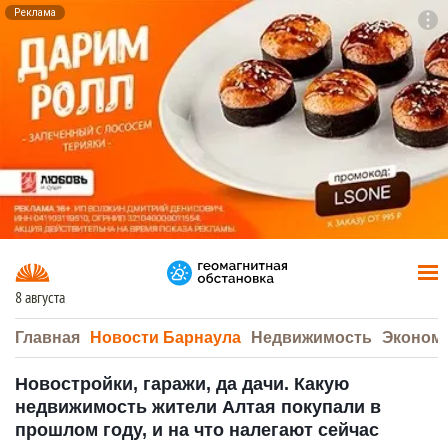
Реклама
To
F7
8 августа
Главная
Новости Барнаула
Недвижимость
Эконом
Новостройки, гаражи, да дачи. Какую
недвижимость жители Алтая покупали в
прошлом году, и на что налегают сейчас