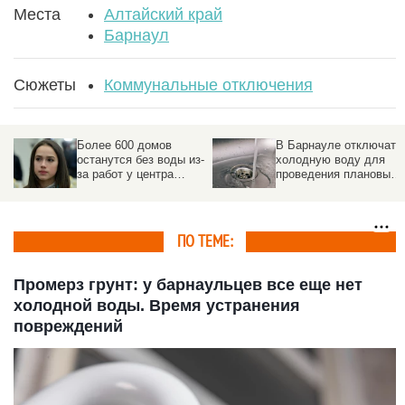
Места
Алтайский край
Барнаул
Сюжеты
Коммунальные отключения
Более 600 домов
В Барнауле отключат
останутся без воды из-
холодную воду для
за работ у центра
проведения плановых
известной российской
работ. Адреса
фигуристки
ПО ТЕМЕ:
Промерз грунт: у барнаульцев все еще нет
холодной воды. Время устранения
повреждений