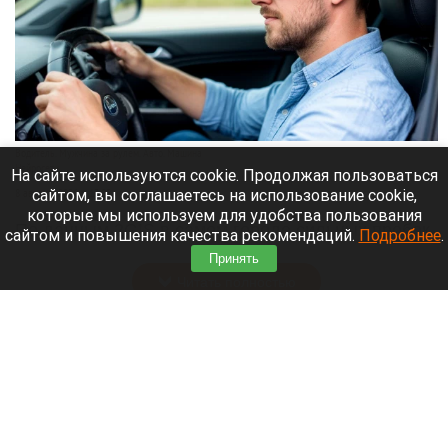
Водитель. Мужчина за рулем. Авто. Машина
Нейросети
На сайте используются cookie. Продолжая пользоваться
сайтом, вы соглашаетесь на использование cookie,
8 августа 2026 в 13:05
которые мы используем для удобства пользования
По данным 2GIS в самом городе сильных пробок
сайтом и повышения качества рекомендаций.
Подробнее
.
нет, но на въезде в город машины стоят.
Принять
Читать полностью
Уже больше полугода пытаются продать
ресторан с видом на барнаульский «Арбат»