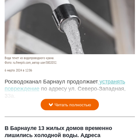
Вода течет из водопроводного крана.
Фото: ru.freepik.com, автор user3802032.
6 марта 2024 в 12:06
Росводоканал Барнаул продолжает
устранять
повреждение
по адресу ул. Северо-Западная,
33а.
Читать полностью
В Барнауле 13 жилых домов временно
лишились холодной воды. Адреса