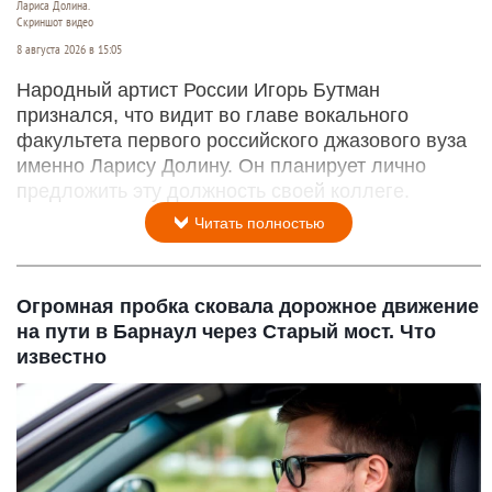
Лариса Долина.
Скриншот видео
8 августа 2026 в 15:05
Народный артист России Игорь Бутман
признался, что видит во главе вокального
факультета первого российского джазового вуза
именно Ларису Долину. Он планирует лично
предложить эту должность своей коллеге.
Читать полностью
Огромная пробка сковала дорожное движение
на пути в Барнаул через Старый мост. Что
известно