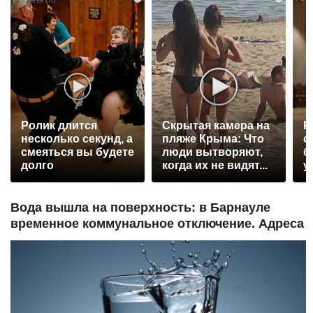
Ролик длится
Скрытая камера на
Р
несколько секунд, а
пляже Крыма: Что
с
смеяться вы будете
люди вытворяют,
б
долго
когда их не видят...
у
Вода вышла на поверхность: в Барнауле
временное коммунальное отключение. Адреса