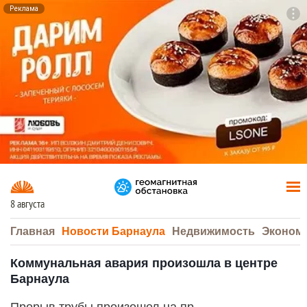
Реклама
To
F7
8 августа
Главная
Новости Барнаула
Недвижимость
Эконом
Коммунальная авария произошла в центре
Барнаула
Прорыв трубы произошел на пр.