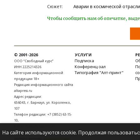
Сюжет:
Аварии в космической отрасли
Чтобы сообщить нам об опечатке, выде
© 2001-2026
УСЛУГИ
Р
Подписка
Об
ООО “Свободный курс”
Конференц-зал
П
ИНН 2225214326
Типография "Алт-принт"
с
Категория информационной
П
продукции 18+
Редакция информационного сайта
altapress.ru
Адрес редакции:
656043
,
г. Барнаул
,
ул. Короленко,
107
Телефон редакции:
+7 (3852) 63-15-
10
,
E-mail:
news@altapress.ru
На сайте используются cookie. Продолжая пользоватьс