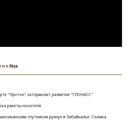
е
и в
Max
арте "Протон" затормозит развитие "ГЛОНАСС"
уска ракеты-носителя
 мексиканским спутником рухнул в Забайкалье. Съемка