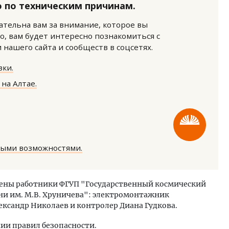
 по техническим причинам.
нательна вам за внимание, которое вы
о, вам будет интересно познакомиться с
нашего сайта и сообществ в соцсетях.
ки.
на Алтае.
ость архитектурных идей.
Ищем новые берега. Ген
еральный директор компании
«Жилищной инициативы»
 — об эстетике городов,
Гатилов — о том, как де
дах в фасадах и развитии рынка
оставаться на плаву, ког
штормит
ОИТЕЛЬСТВО
СТРОИТЕЛЬСТВО
ными возможностями.
чены работники ФГУП "Государственный космический
и им. М.В. Хруничева": электромонтажник
ександр Николаев и контролер Диана Гудкова.
ии правил безопасности.