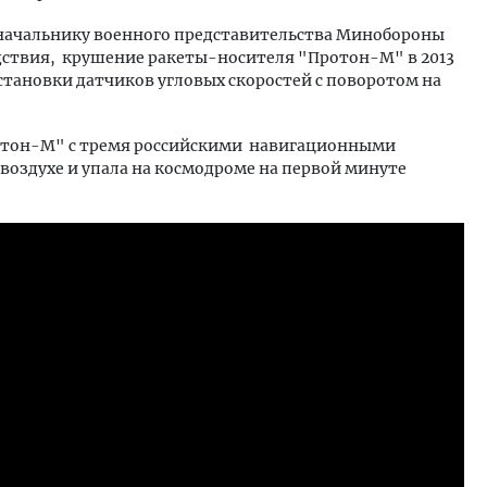
 начальнику военного представительства Минобороны
дствия, крушение ракеты-носителя "Протон-М" в 2013
становки датчиков угловых скоростей с поворотом на
ротон-М" с тремя российскими навигационными
воздухе и упала на космодроме на первой минуте