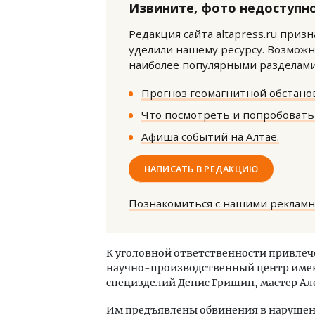
Извините, фото недоступно
Редакция сайта altapress.ru приз
уделили нашему ресурсу. Возможн
наиболее популярными разделами 
Прогноз геомагнитной обстанов
Что посмотреть и попробовать 
Смел
Ген
Афиша событий на Алтае.
ЗИАС
трен
НАПИСАТЬ В РЕДАКЦИЮ
СТР
Познакомиться с нашими реклам
К уголовной ответственности привле
научно-производственный центр имен
специзделий Денис Гришин, мастер Ал
Им предъявлены обвинения в нарушен