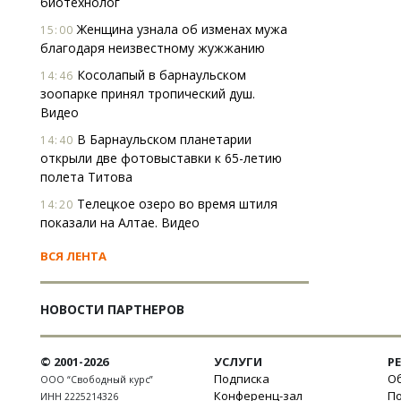
биотехнолог
Женщина узнала об изменах мужа
15:00
благодаря неизвестному жужжанию
Косолапый в барнаульском
14:46
зоопарке принял тропический душ.
Видео
В Барнаульском планетарии
14:40
открыли две фотовыставки к 65-летию
полета Титова
Телецкое озеро во время штиля
14:20
показали на Алтае. Видео
ВСЯ ЛЕНТА
НОВОСТИ ПАРТНЕРОВ
© 2001-2026
УСЛУГИ
Р
Подписка
Об
ООО “Свободный курс”
Конференц-зал
П
ИНН 2225214326