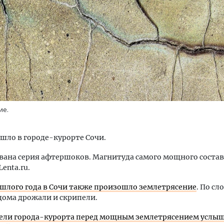
тектурный код начинается с
Смелость архитектурных 
ли. Мощение крупноформатными
Генеральный директор к
тами становится новым
ЗИАС — об эстетике горо
ие.
ндартом благоустройства
трендах в фасадах и разв
ОИТЕЛЬСТВО
СТРОИТЕЛЬСТВО
шло в городе-курорте Сочи.
ана серия афтершоков. Магнитуда самого мощного состави
Lenta.ru.
шлого года в Сочи также произошло землетрясение
. По сл
дома дрожали и скрипели.
ели города-курорта перед мощным землетрясением услы