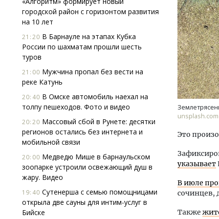
«Алгоритм» формирует новый
городской район с горизонтом развития
на 10 лет
В Барнауле на этапах Кубка
21:20
России по шахматам прошли шесть
туров
Мужчина пропал без вести на
21:00
реке Катунь
Архи
зем
В Омске автомобиль наехал на
20:40
пли
толпу пешеходов. Фото и видео
Землетрясен
ста
unsplash.com
Массовый сбой в Рунете: десятки
20:20
СТР
регионов остались без интернета и
Это произо
мобильной связи
Зафиксиров
Медведю Мише в барнаульском
20:00
указывает
зоопарке устроили освежающий душ в
жару. Видео
В июле про
Сутенерша с семью помощницами
19:40
сочинцев, 
открыла две сауны для интим-услуг в
Бийске
Также
жит