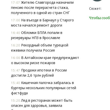
Жителю Славгорода назначили
17:07
пенсию после перерасчета стажа,
Сюжет:
полученного в одной из стран СНГ
Чтобы сооб
На въезде в Барнаул у Старого
17:00
моста начался ремонт дороги
Обломки БПЛА попали в
16:40
резервуары НПЗ в Ярославле
Рекордный объем турецкой
16:20
ежевики получила Россия
В Алтайском крае предупреждают
16:00
о высоком риске пожаров
Продажи ипотеки в России
15:47
достигли 2,6 трлн рублей
Кишечная палочка забралась в
15:40
бургеры нескольких популярных сетей
фастфуда
Лед в ресторанах может быть
15:20
опасен для здоровья, заявила