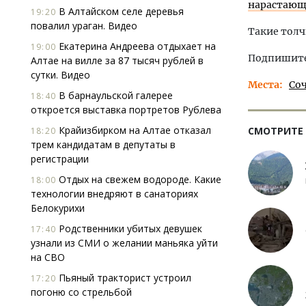
нарастающ
В Алтайском селе деревья
19:20
повалил ураган. Видео
Такие толч
Екатерина Андреева отдыхает на
19:00
Подпишитес
Алтае на вилле за 87 тысяч рублей в
сутки. Видео
Места
Со
В барнаульской галерее
18:40
откроется выставка портретов Рублева
Крайизбирком на Алтае отказал
СМОТРИТЕ
18:20
трем кандидатам в депутаты в
регистрации
Отдых на свежем водороде. Какие
18:00
технологии внедряют в санаториях
Белокурихи
Родственники убитых девушек
17:40
узнали из СМИ о желании маньяка уйти
на СВО
Пьяный тракторист устроил
17:20
погоню со стрельбой