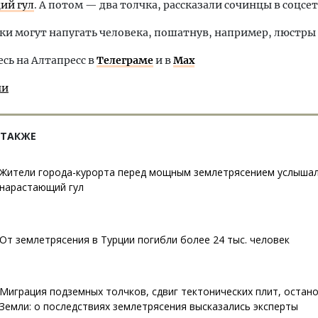
ий гул
. А потом — два толчка, рассказали сочинцы в соцсет
ки могут напугать человека, пошатнув, например, люстры 
ь на Алтапресс в
Телеграме
и в
Max
чи
 ТАКЖЕ
Жители города-курорта перед мощным землетрясением услыша
нарастающий гул
От землетрясения в Турции погибли более 24 тыс. человек
Миграция подземных толчков, сдвиг тектонических плит, остан
Земли: о последствиях землетрясения высказались эксперты