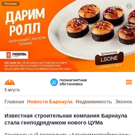
Реклама
To
F7
8 августа
Главная
Новости Барнаула
Недвижимость
Эконом
Известная строительная компания Барнаула
стала генподрядчиком нового ЦУМа
Генеральный подрядчик «Алгоритмстроймонтаж»