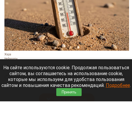
Жара
Нейросети
8 августа 2026 в 18:05
На сайте используются cookie. Продолжая пользоваться
сайтом, вы соглашаетесь на использование cookie,
Синоптики предупреждают, что с 9 по 13 августа
которые мы используем для удобства пользования
Алтайский край местами накроет аномальный
сайтом и повышения качества рекомендаций.
Подробнее
.
зной.
Принять
Читать полностью
Штукатурка с потолка едва не рухнула на
жительницу барнаульской многоэтажки.