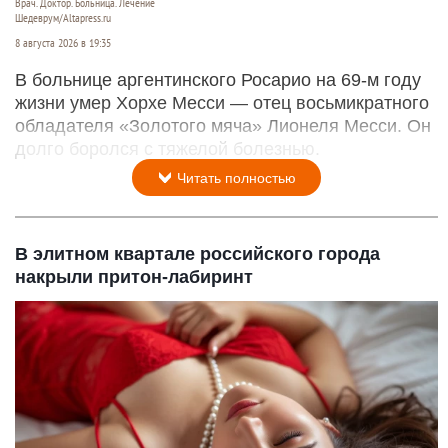
Врач. Доктор. Больница. Лечение
Шедеврум/Altapress.ru
8 августа 2026 в 19:35
В больнице аргентинского Росарио на 69-м году
жизни умер Хорхе Месси — отец восьмикратного
обладателя «Золотого мяча» Лионеля Месси. Он
долго боролся с тяжелой болезнью.
Читать полностью
В элитном квартале российского города
накрыли притон-лабиринт