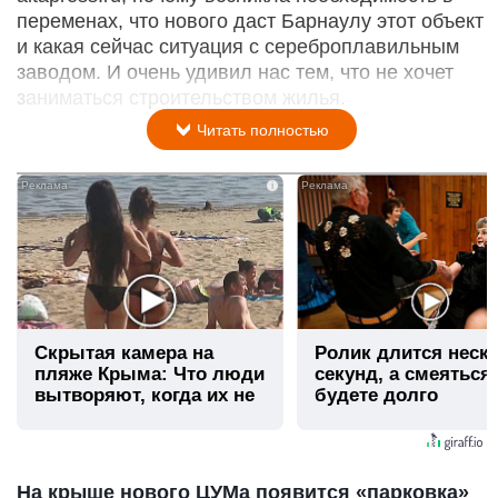
переменах, что нового даст Барнаулу этот объект
и какая сейчас ситуация с сереброплавильным
заводом. И очень удивил нас тем, что не хочет
заниматься строительством жилья.
Читать полностью
i
Скрытая камера на
Ролик длится неск
пляже Крыма: Что люди
секунд, а смеяться
вытворяют, когда их не
будете долго
видят...
На крыше нового ЦУМа появится «парковка»