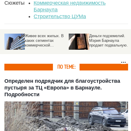
Сюжеты
Коммерческая недвижимость
Барнаула
Строительство ЦУМа
Живее всех жилых. В
Деньги подземелий.
каких сегментах
Мэрия Барнаула
коммерческой
продает подвальную
недвижимости
недвижимость на
активничают инвесторы
торгах
в Барнауле
ПО ТЕМЕ:
Определен подрядчик для благоустройства
пустыря за ТЦ «Европа» в Барнауле.
Подробности