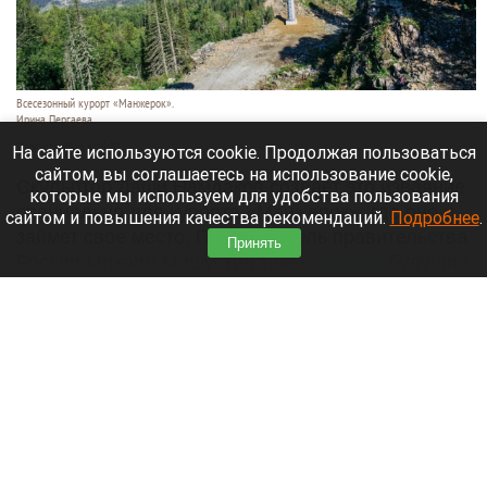
Всесезонный курорт «Манжерок».
Ирина Пергаева.
7 августа 2026 в 15:20
На сайте используются cookie. Продолжая пользоваться
сайтом, вы соглашаетесь на использование cookie,
Скульптор Даши Намдаков создает это изваяние
которые мы используем для удобства пользования
специально для курорта «Манжерок», где оно и
сайтом и повышения качества рекомендаций.
Подробнее
.
займет свое место. Председатель правительства
Принять
России Михаил Мишустин также
оценил
будущие
планы по строительству скульптуры.
Читать полностью
Малыш уснул в автомобиле и погиб от
теплового удара