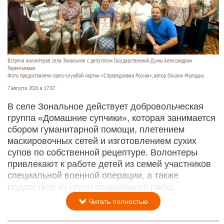
Встреча волонтеров села Зональное с депутатом Государственной Думы Александром
Терентьевым.
Фото предоставлено пресс-службой партии «Справедливая Россия», автор Оксана Молодых.
7 августа 2026 в 17:07
В селе Зональное действует добровольческая
группа «Домашние супчики», которая занимается
сбором гуманитарной помощи, плетением
маскировочных сетей и изготовлением сухих
супов по собственной рецептуре. Волонтеры
привлекают к работе детей из семей участников
специальной военной операции, а также
подростков из групп социального риска.
Читать полностью