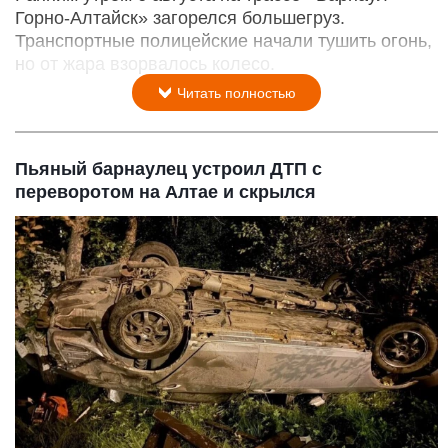
Горно-Алтайск» загорелся большегруз.
Транспортные полицейские начали тушить огонь,
но от жара взорвалось колесо.
Читать полностью
Пьяный барнаулец устроил ДТП с
переворотом на Алтае и скрылся