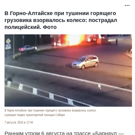
В Горно-Алтайске при тушении горящего
грузовика взорвалось колесо: пострадал
полицейский. Фото
В Горно-Алтайске при тушении горящего грузовика взорвалось колесо
скриншот видео транспортной полиции Сибири
7 августа 2026 в 17:45
Ранним утром 6 августа на трассе «Барнаул —