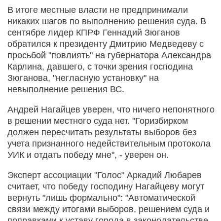
В итоге местные власти не предпринимали
никаких шагов по выполнению решения суда. В
сентябре лидер КПРФ Геннадий Зюганов
обратился к президенту Дмитрию Медведеву с
просьбой "повлиять" на губернатора Александра
Карлина, давшего, с точки зрения господина
Зюганова, "негласную установку" на
невыполнение решения ВС.
Андрей Нагайцев уверен, что ничего непонятного
в решении местного суда нет. "Горизбирком
должен пересчитать результаты выборов без
учета признанного недействительным протокола
УИК и отдать победу мне", - уверен он.
Эксперт ассоциации "Голос" Аркадий Любарев
считает, что победу господину Нагайцеву могут
вернуть "лишь формально": "Автоматической
связи между итогами выборов, решением суда и
поправками к уставу города в законодательстве