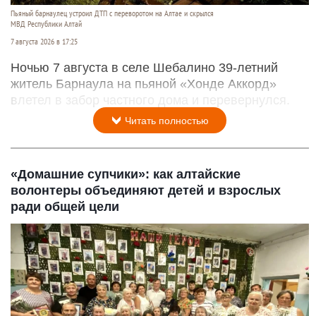
Пьяный барнаулец устроил ДТП с переворотом на Алтае и скрылся
МВД Республики Алтай
7 августа 2026 в 17:25
Ночью 7 августа в селе Шебалино 39-летний
житель Барнаула на пьяной «Хонде Аккорд»
влетел в забор частного дома и перевернулся.
Читать полностью
«Домашние супчики»: как алтайские
волонтеры объединяют детей и взрослых
ради общей цели