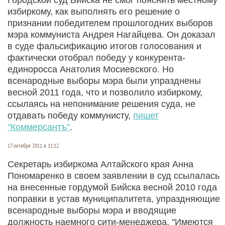
избиркому, как выполнять его решение о
признании победителем прошлогодних выборов
мэра коммуниста Андрея Нагайцева. Он доказал
в суде фальсификацию итогов голосования и
фактически отобрал победу у конкурента-
единоросса Анатолия Мосиевского. Но
всенародные выборы мэра были упразднены
весной 2011 года, что и позволило избиркому,
ссылаясь на непонимание решения суда, не
отдавать победу коммунисту,
пишет
"Коммерсантъ"
.
17 октября 2011 в 11:12
Секретарь избиркома Алтайского края Анна
Пономаренко в своем заявлении в суд ссылалась
на внесенные гордумой Бийска весной 2010 года
поправки в устав муниципалитета, упраздняющие
всенародные выборы мэра и вводящие
должность наемного сити-менеджера. "Имеются