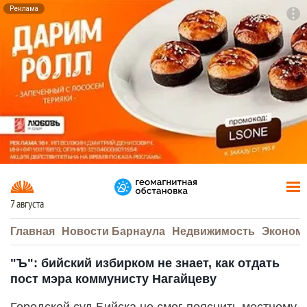
Реклама
To
F7
7 августа
Главная
Новости Барнаула
Недвижимость
Эконом
"Ъ": бийский избирком не знает, как отдать
пост мэра коммунисту Нагайцеву
Городской суд Бийска не смог пояснить местному