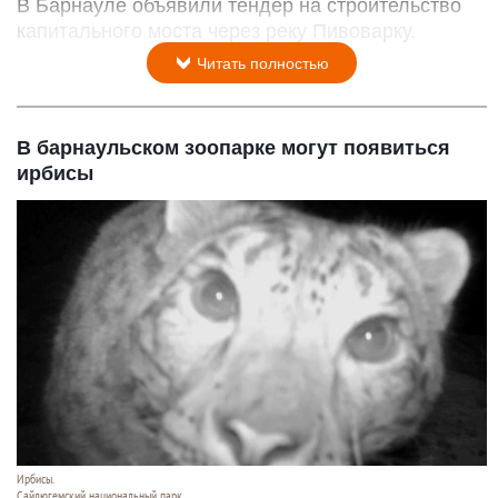
В Барнауле объявили тендер на строительство
капитального моста через реку Пивоварку.
Читать полностью
В барнаульском зоопарке могут появиться
ирбисы
Ирбисы.
Сайлюгемский национальный парк