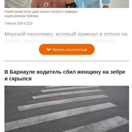
Морпех выжил после удара молнии и встречи с медведем
соцсети Дмитрия Хубезова
7 августа 2026 в 22:15
Морской пехотинец, который приехал в отпуск на
Алтай, пережил чудовищную серию событий.
Читать полностью
В Барнауле водитель сбил женщину на зебре
и скрылся