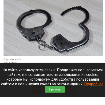
Наручники. Арест.
Анна Зайкова
7 августа 2026 в 21:12
На сайте используются cookie. Продолжая пользоваться
сайтом, вы соглашаетесь на использование cookie,
Приморский районный суд Санкт-Петербурга
которые мы используем для удобства пользования
заочно заключил Лидию Невзорову* под стражу.
сайтом и повышения качества рекомендаций.
Подробнее
.
Читать полностью
Принять