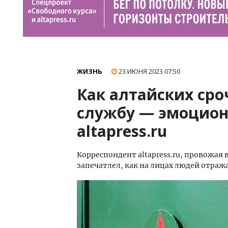
ЖИЗНЬ
23 ИЮНЯ 2023
07:50
Как алтайских ср
службу — эмоцио
altapress.ru
Корреспондент altapress.ru, провожая 
запечатлел, как на лицах людей отра