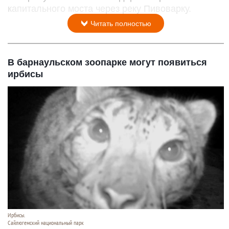
капитального моста через реку Пивоварку.
Читать полностью
В барнаульском зоопарке могут появиться
ирбисы
Ирбисы.
Сайлюгемский национальный парк