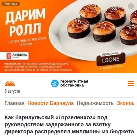
Реклама
To
F7
8 августа
Главная
Новости Барнаула
Недвижимость
Эконом
Как барнаульский «Горзеленхоз» под
руководством задержанного за взятку
директора распределял миллионы из бюджета