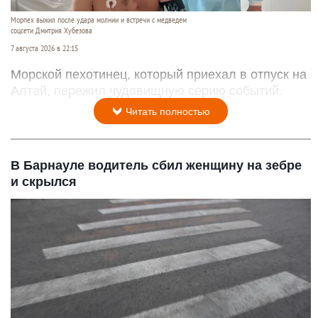
Морпех выжил после удара молнии и встречи с медведем
соцсети Дмитрия Хубезова
7 августа 2026 в 22:15
Морской пехотинец, который приехал в отпуск на
Алтай, пережил чудовищную серию событий.
Читать полностью
В Барнауле водитель сбил женщину на зебре
и скрылся