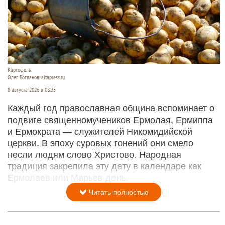
Картофель.
Олег Богданов, altapress.ru
8 августа 2026 в 08:35
Каждый год православная община вспоминает о
подвиге священномучеников Ермолая, Ермиппа
и Ермократа — служителей Никомидийской
церкви. В эпоху суровых гонений они смело
несли людям слово Христово. Народная
традиция закрепила эту дату в календаре как
Ермолаев или Марьев день.
Читать полностью