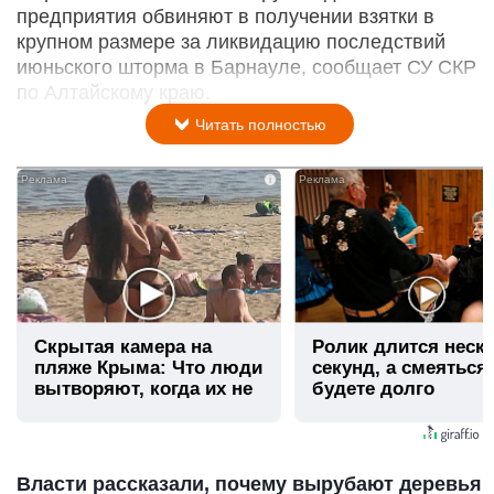
предприятия обвиняют в получении взятки в
крупном размере за ликвидацию последствий
июньского шторма в Барнауле, сообщает СУ СКР
по Алтайскому краю.
Читать полностью
i
Скрытая камера на
Ролик длится неск
пляже Крыма: Что люди
секунд, а смеяться
вытворяют, когда их не
будете долго
видят...
Власти рассказали, почему вырубают деревья