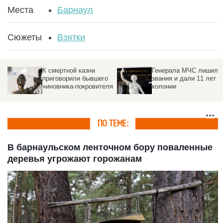
Места
Барнаул
Сюжеты
Взятки
К смертной казни
Генерала МЧС лишили
приговорили бывшего
звания и дали 11 лет
чиновника-покровителя
колонии
ПО ТЕМЕ:
В барнаульском ленточном бору поваленные
деревья угрожают горожанам