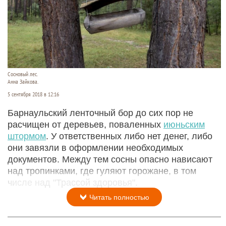
Сосновый лес.
Анна Зайкова.
5 сентября 2018 в 12:16
Барнаульский ленточный бор до сих пор не
расчищен от деревьев, поваленных
июньским
штормом
. У ответственных либо нет денег, либо
они завязли в оформлении необходимых
документов. Между тем сосны опасно нависают
над тропинками, где гуляют горожане, в том
числе над "Трассой здоровья".
Читать полностью