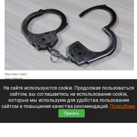
Наручники. Арест.
Анна Зайкова
7 августа 2026 в 21:12
На сайте используются cookie. Продолжая пользоваться
сайтом, вы соглашаетесь на использование cookie,
Приморский районный суд Санкт-Петербурга
которые мы используем для удобства пользования
заочно заключил Лидию Невзорову* под стражу.
сайтом и повышения качества рекомендаций.
Подробнее
.
Читать полностью
Принять
Программу партнерских хабов для хранения