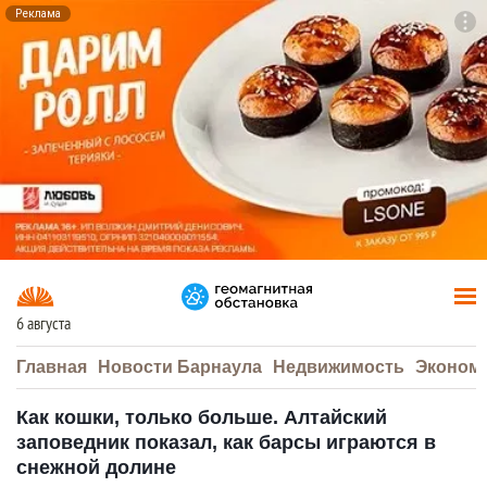
Реклама
To
F7
6 августа
Главная
Новости Барнаула
Недвижимость
Эконом
Как кошки, только больше. Алтайский
заповедник показал, как барсы играются в
снежной долине