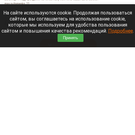
max.ru/tomenko_22
6 августа 2026 в 21:40
На сайте используются cookie. Продолжая пользоваться
сайтом, вы соглашаетесь на использование cookie,
Детская горбольница Рубцовска и фельдшерско-
которые мы используем для удобства пользования
акушерские пункты Алтайского края получили
сайтом и повышения качества рекомендаций.
Подробнее
.
пять новых машин.
Принять
Читать полностью
В Барнауле на этапах Кубка России по
шахматам прошли шесть туров