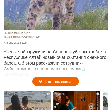
Снежные барсы на Алтае.
instagram.com/saylyugemskiy_park
7 августа 2021 в 10:37
Ученые обнаружили на Северо-Чуйском хребте в
Республике Алтай новый очаг обитания снежного
барса. Об этом рассказали сотрудники
Сайлюгемского национального парка
в
Инстаграме.
Читать полностью
i
i