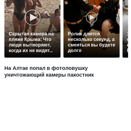
Скрытая камера на
Ролик длится
Э
пляже Крыма: Что
несколько секунд, а
о
люди вытворяют,
смеяться вы будете
с
когда их не видят...
долго
П
р
На Алтае попал в фотоловушку
уничтожающий камеры пакостник