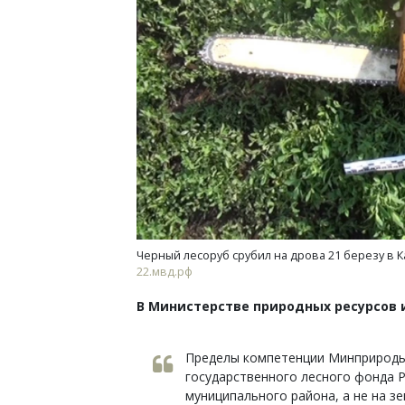
Архи
зем
пли
ста
СТР
Черный лесоруб срубил на дрова 21 березу в 
22.мвд.рф
В Министерстве природных ресурсов и
Пределы компетенции Минприроды
государственного лесного фонда Р
муниципального района, а не на з