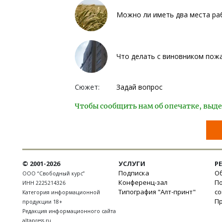
Можно ли иметь два места ра
Что делать с виновником пож
Сюжет:
Задай вопрос
Чтобы сообщить нам об опечатке, выде
© 2001-2026
УСЛУГИ
Р
Подписка
Об
ООО “Свободный курс”
Конференц-зал
П
ИНН 2225214326
Типография "Алт-принт"
с
Категория информационной
П
продукции 18+
Редакция информационного сайта
altapress.ru