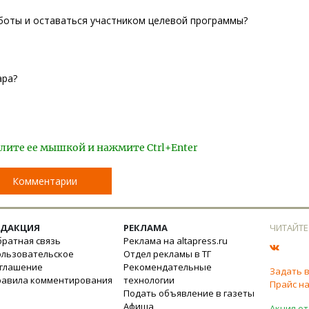
боты и оставаться участником целевой программы?
ара?
лите ее мышкой и нажмите Ctrl+Enter
Комментарии
ЕДАКЦИЯ
РЕКЛАМА
ЧИТАЙТЕ
ратная связь
Реклама на altapress.ru
ользовательское
Отдел рекламы в ТГ
оглашение
Рекомендательные
Задать 
равила комментирования
технологии
Прайс на
Подать объявление в газеты
Афиша
Акция от