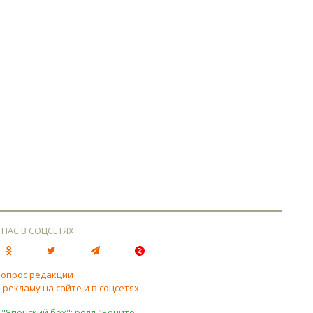
 НАС В СОЦСЕТЯХ
вопрос редакции
 рекламу на сайте и в соцсетях
 "Японский бох": ролл "Бонито