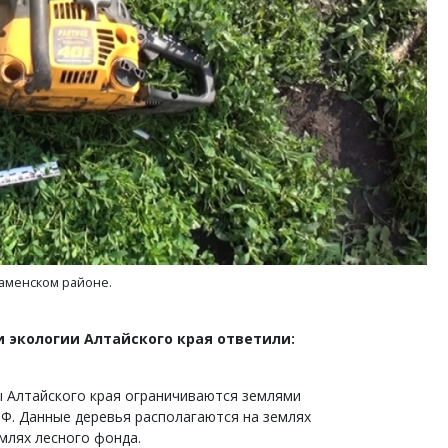
тектурный код начинается с
Ищем новые берега. Ген
ли. Мощение крупноформатными
«Жилищной инициативы»
тами становится новым
Гатилов — о том, как де
ндартом благоустройства
оставаться на плаву, ког
штормит
ОИТЕЛЬСТВО
СТРОИТЕЛЬСТВО
Каменском районе.
 экологии Алтайского края ответили:
 Алтайского края ограничиваются землями
Ф. Данные деревья располагаются на землях
емлях лесного фонда.