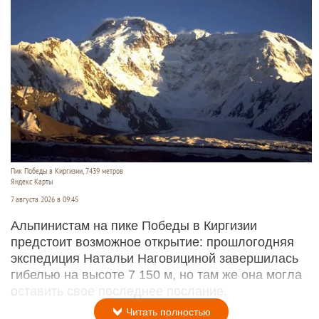
Пик Победы в Киргизии, 7439 метров
Яндекс Карты
7 августа 2026 в 09:45
Альпинистам на пике Победы в Киргизии
предстоит возможное открытие: прошлогодняя
экспедиция Натальи Наговициной завершилась
гибелью на высоте 7 150 м, но там же она могла
оставить свое последнее послание.
Читать полностью