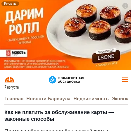
Реклама
To
F7
7 августа
Главная
Новости Барнаула
Недвижимость
Эконом
Как не платить за обслуживание карты —
законные способы
Плата за обслуживание банковской карты —