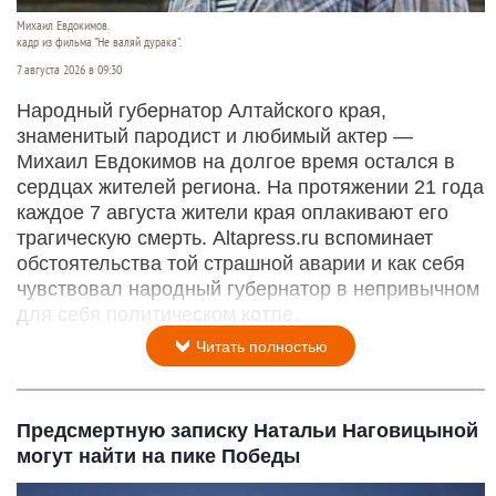
Михаил Евдокимов.
кадр из фильма "Не валяй дурака".
7 августа 2026 в 09:30
Народный губернатор Алтайского края,
знаменитый пародист и любимый актер —
Михаил Евдокимов на долгое время остался в
сердцах жителей региона. На протяжении 21 года
каждое 7 августа жители края оплакивают его
трагическую смерть. Altapress.ru вспоминает
обстоятельства той страшной аварии и как себя
чувствовал народный губернатор в непривычном
для себя политическом котле.
Читать полностью
Предсмертную записку Натальи Наговицыной
могут найти на пике Победы