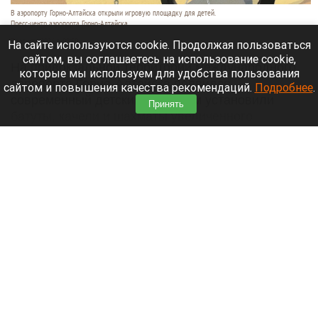
В аэропорту Горно-Алтайска открыли игровую площадку для детей.
Пресс-центр аэропорта Горно-Алтайска
7 августа 2026 в 08:50
На сайте используются cookie. Продолжая пользоваться
сайтом, вы соглашаетесь на использование cookie,
На привокзальной территории международного
которые мы используем для удобства пользования
аэропорта Горно-Алтайска появился
сайтом и повышения качества рекомендаций.
Подробнее
.
современный детский парк. Там установили
Принять
батуты, качели и шахматы увеличенного
формата.
Читать полностью
Бешенство грозит каждому второму
покусанному в Барнауле