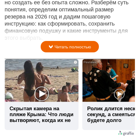
но создать ее без опыта сложно. Разберём суть
понятия, определим оптимальный размер
резерва на 2026 год и дадим пошаговую
инструкцию: как сформировать, сохранить
финансовую подушку и какие инструменты для
этого выбрать.
Читать полностью
i
Скрытая камера на
Ролик длится неск
пляже Крыма: Что люди
секунд, а смеяться
вытворяют, когда их не
будете долго
видят...