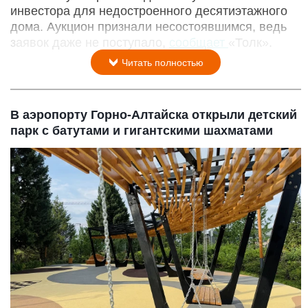
инвестора для недостроенного десятиэтажного
дома. Аукцион признали несостоявшимся, ведь
заявок даже не поступало,
сообщает
«Толк».
Читать полностью
В аэропорту Горно-Алтайска открыли детский
парк с батутами и гигантскими шахматами