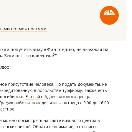
ными возможностями.
м новые берега. Гендиректор
Смелость архитектурных 
о ли получить визу в Финляндию, не выезжая из
лищной инициативы» Юрий
Генеральный директор к
. Если нет, то как тогда?"
лов — о том, как девелоперу
ЗИАС — об эстетике горо
няют:
ваться на плаву, когда рынок
трендах в фасадах и разв
рмит
СТРОИТЕЛЬСТВО
ОИТЕЛЬСТВО
ное присутствие человека. Но подать документы, не
ккредитованную в посольстве турфирму. Также есть
восибирске.
Его сайт
. Адрес визового центра:
 График работы: понедельник – пятница с 9.00 до 16.00
местное.
 можно посмотреть на сайте визового центра в
нгенских визах". Обратите внимание, что список