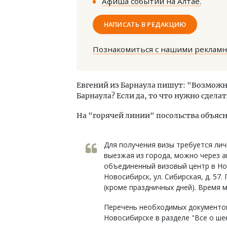
Афиша событий на Алтае.
НАПИСАТЬ В РЕДАКЦИЮ
Познакомиться с нашими реклам
Ище
Евгений из Барнаула пишут: "Возможн
«Жи
Барнаула? Если да, то что нужно сделать
Гати
На "горячей линии" посольства объяс
оста
што
СТР
Для получения визы требуется лич
выезжая из города, можно через а
объединенный визовый центр в Но
Новосибирск, ул. Сибирская, д. 57.
(кроме праздничных дней). Время 
Перечень необходимых документов
Новосибирске в разделе "Все о ше