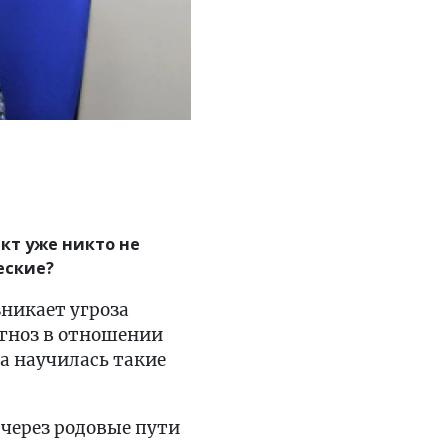
кт уже никто не
еские?
зникает угроза
огноз в отношении
на научилась такие
 через родовые пути