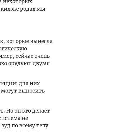
а некоторых
аких же родах мы
к, которые вынесла
логическую
мер, сейчас очень
охо орудуют двумя
ляции: для них
 могут выносить
. Но он это делает
система не
 зуд по всему телу.