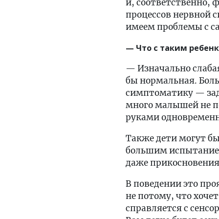
и, соответственно,
процессов нервной с
имеем проблемы с са
— Что с таким ребен
— Изначально слабая
бы нормальная. Бол
симптоматику — зад
много малышей не п
руками одновременн
Также дети могут б
большим испытанием
даже прикосновения
В поведении это проя
не потому, что хочет
справляется с сенсор