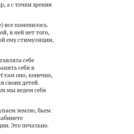
, а с точки зрения
) все поменялось.
й, в ней нет того,
мой ему стимуляции,
тавляла себе
анять себя в
 там оно, конечно,
 своих детей.
ям мы ведем себя
лупаем землю, бьем
кабинете
ии. Это печально.