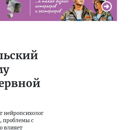
ульский
му
нервной
ет нейропсихолог
, проблемы с
о влияет