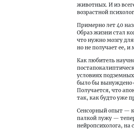
животных. И из всег
возрастной психоло
Примерно лет 40 наз
Образ жизни стал ко
что нужно мозгу для
но не получает ее, и
Как любитель научно
постапокалиптическ
условиях подземных 
было бы вынуждено 
Получается, что апо
так, как будто уже 
Сенсорный опыт — ко
палкой лужу — теперь
нейропсихолога, на 