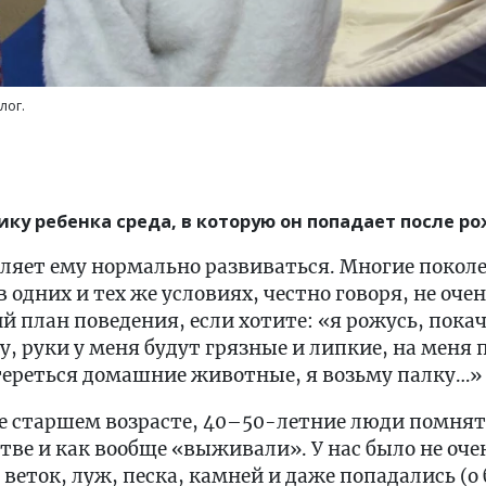
лог.
ику ребенка среда, в которую он попадает после р
оляет ему нормально развиваться. Многие покол
 одних и тех же условиях, честно говоря, не оче
й план поведения, если хотите: «я рожусь, покач
, руки у меня будут грязные и липкие, на меня п
 тереться домашние животные, я возьму палку…»
ее старшем возрасте, 40–50-летние люди помнят
тве и как вообще «выживали». У нас было не оче
 веток, луж, песка, камней и даже попадались (о