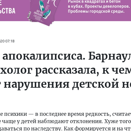
020
07:18
е апокалипсиса. Барна
олог рассказала, к че
 нарушения детской 
 психики — в последнее время редкость, счита
е чаще у детей наблюдают отклонения. Хуже того
аваться по наследству. Как формируется и на чт