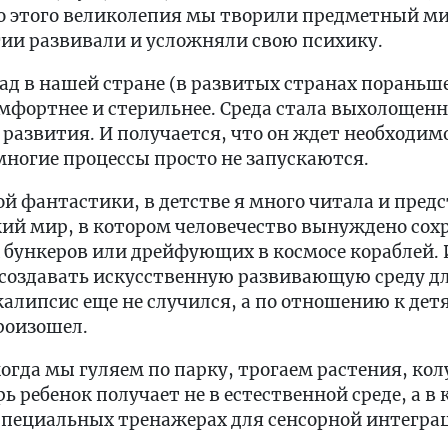
о этого великолепия мы творили предметный мир
гии развивали и усложняли свою психику.
ад в нашей стране (в развитых странах пораньше
мфортнее и стерильнее. Среда стала выхолощенно
 развития. И получается, что он ждет необходи
 многие процессы просто не запускаются.
й фантастики, в детстве я много читала и предс
ий мир, в котором человечество вынуждено сохр
бункеров или дрейфующих в космосе кораблей. И
создавать искусственную развивающую среду для
калипсис еще не случился, а по отношению к дет
произошел.
гда мы гуляем по парку, трогаем растения, ко
 ребенок получает не в естественной среде, а в 
специальных тренажерах для сенсорной интеграц