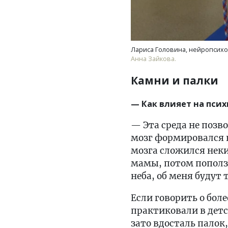
Лариса Головина, нейропсихо
Анна Зайкова.
Камни и палки
— Как влияет на псих
— Эта среда не позв
мозг формировался в
мозга сложился неки
мамы, потом поползу
неба, об меня будут
Если говорить о бол
практиковали в детс
зато вдосталь палок,