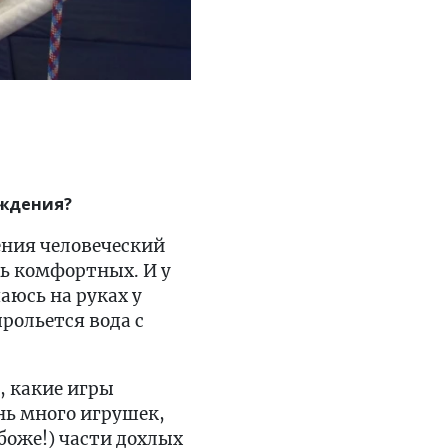
ождения?
ения человеческий
нь комфортных. И у
аюсь на руках у
рольется вода с
, какие игры
нь много игрушек,
 боже!) части дохлых