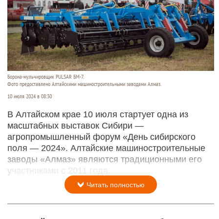
Борона-мульчировщик PULSAR БМ-7.
Фото предоставлено Алтайскими машиностроительными заводами Алмаз.
10 июля 2024 в 08:30
В Алтайском крае 10 июля стартует одна из
масштабных выставок Сибири —
агропромышленный форум «День сибирского
поля — 2024». Алтайские машиностроительные
заводы «Алмаз» являются традиционными его
участниками с 2011 года.
Читать полностью