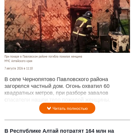
При пожаре в Павловском районе погибла пожилая женщина
МЧС Алтайского края
7 августа 2026 в 11:10
В селе Чернопятово Павловского района
загорелся частный дом. Огонь охватил 60
квадратных метров, при разборе завалов
спасатели нашли тело пожилой женщины.
Читать полностью
В Республике Алтай потратят 164 млн на