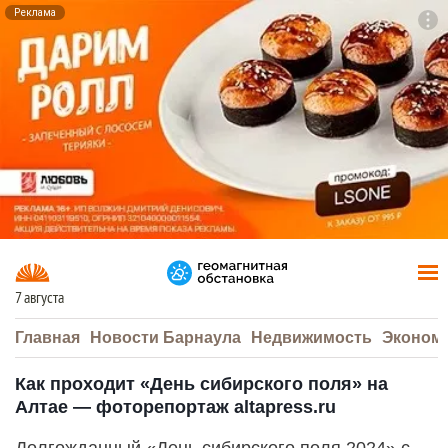
Реклама
To
F7
7 августа
Главная
Новости Барнаула
Недвижимость
Эконом
Как проходит «День сибирского поля» на
Алтае — фоторепортаж altapress.ru
Долгожданный «День сибирского поля 2024» с