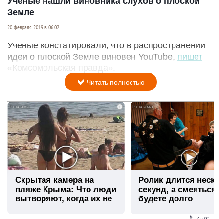
Ученые нашли виновника слухов о плоской
Земле
20 февраля 2019 в 06:02
Ученые констатировали, что в распространении
идеи о плоской Земле виновен YouTube,
пишет
«Комсомольская правда».
Читать полностью
i
Скрытая камера на
Ролик длится неск
пляже Крыма: Что люди
секунд, а смеяться
вытворяют, когда их не
будете долго
видят...