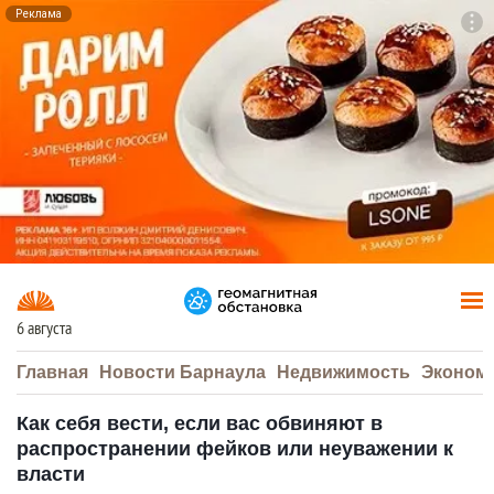
Реклама
To
F7
6 августа
Главная
Новости Барнаула
Недвижимость
Эконом
Как себя вести, если вас обвиняют в
распространении фейков или неуважении к
власти