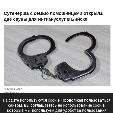
Сутенерша с семью помощницами открыла
две сауны для интим-услуг в Бийске
Наручники. Арест.
Анна Зайкова
6 августа 2026 в 19:40
На сайте используются cookie. Продолжая пользоваться
сайтом, вы соглашаетесь на использование cookie,
В Бийске полиция задержала 48-летнюю
которые мы используем для удобства пользования