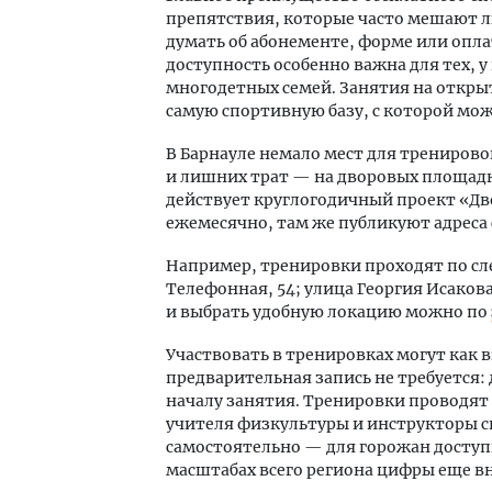
препятствия, которые часто мешают л
думать об абонементе, форме или опла
доступность особенно важна для тех, у
многодетных семей. Занятия на откры
самую спортивную базу, с которой мож
В Барнауле немало мест для тренирово
и лишних трат — на дворовых площадках
действует круглогодичный проект «Дв
ежемесячно, там же публикуют адреса
Например, тренировки проходят по сле
Телефонная, 54; улица Георгия Исакова
и выбрать удобную локацию можно по
Участвовать в тренировках могут как в
предварительная запись не требуется:
началу занятия. Тренировки проводят
учителя физкультуры и инструкторы с
самостоятельно — для горожан доступн
масштабах всего региона цифры еще в