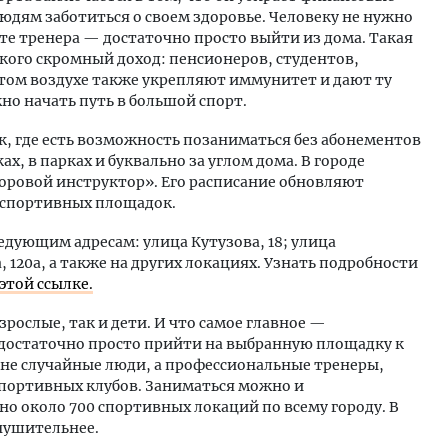
юдям заботиться о своем здоровье. Человеку не нужно
те тренера — достаточно просто выйти из дома. Такая
 кого скромный доход: пенсионеров, студентов,
том воздухе также укрепляют иммунитет и дают ту
но начать путь в большой спорт.
к, где есть возможность позаниматься без абонементов
, в парках и буквально за углом дома. В городе
оровой инструктор». Его расписание обновляют
 спортивных площадок.
дующим адресам: улица Кутузова, 18; улица
, 120а, а также на других локациях. Узнать подробности
этой ссылке.
зрослые, так и дети. И что самое главное —
 достаточно просто прийти на выбранную площадку к
 не случайные люди, а профессиональные тренеры,
портивных клубов. Заниматься можно и
о около 700 спортивных локаций по всему городу. В
нушительнее.