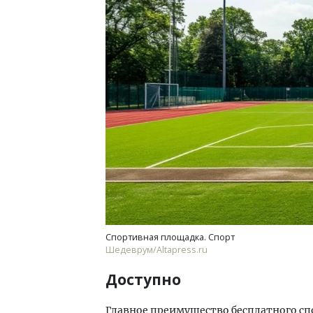
Архитектурный код начинается с
земли. Мощение крупноформатными
плитами становится новым
стандартом благоустройства
СТРОИТЕЛЬСТВО
Спортивная площадка. Спорт
Шедеврум/Altapress.ru
Доступно
Главное преимущество бесплатного спо