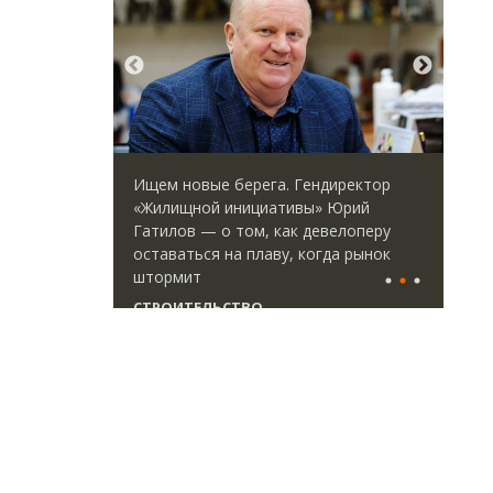
. Гендиректор
Архитектурный код начинается с
тивы» Юрий
земли. Мощение крупноформатными
как девелоперу
плитами становится новым
у, когда рынок
стандартом благоустройства
СТРОИТЕЛЬСТВО