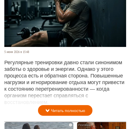
5 июня 2026 в 15:48
Регулярные тренировки давно стали синонимом
заботы о здоровье и энергии. Однако у этого
процесса есть и обратная сторона. Повышенные
нагрузки и игнорирование отдыха могут привести
к состоянию перетренированности — когда
организм перестает справляться с
восстановлением.
Читать полностью
i