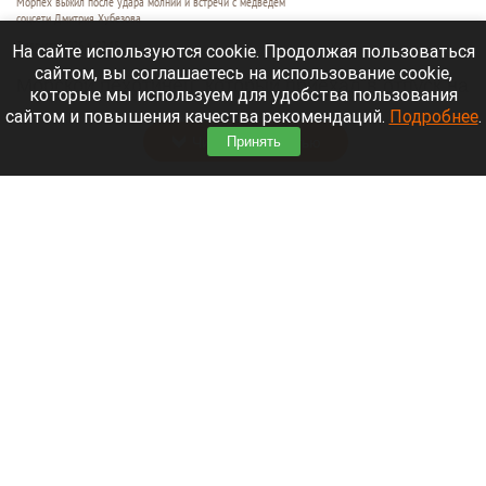
Морпех выжил после удара молнии и встречи с медведем
соцсети Дмитрия Хубезова
7 августа 2026 в 22:15
На сайте используются cookie. Продолжая пользоваться
сайтом, вы соглашаетесь на использование cookie,
Морской пехотинец, который приехал в отпуск на
которые мы используем для удобства пользования
Алтай, пережил чудовищную серию событий.
сайтом и повышения качества рекомендаций.
Подробнее
.
Принять
Читать полностью
В Барнауле водитель сбил женщину на зебре
и скрылся