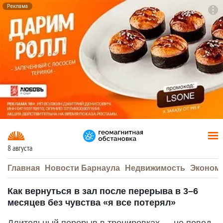
Реклама
To
F7
8 августа
Главная
Новости Барнаула
Недвижимость
Эконом
Как вернуться в зал после перерыва в 3–6
месяцев без чувства «я все потерял»
Длительный перерыв в тренировках — не повод