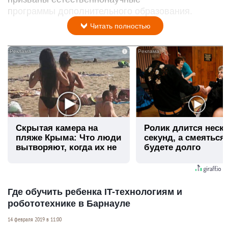
программы дополнительного образования.
Читать полностью
i
Скрытая камера на
Ролик длится неск
пляже Крыма: Что люди
секунд, а смеяться
вытворяют, когда их не
будете долго
видят...
Где обучить ребенка IT-технологиям и
робототехнике в Барнауле
14 февраля 2019 в 11:00