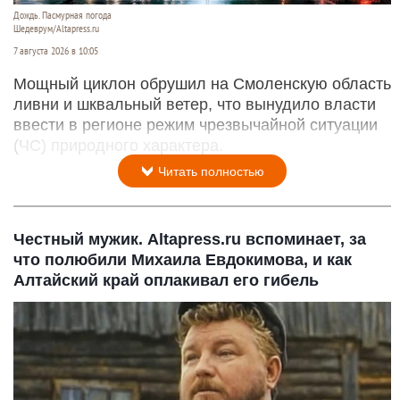
Дождь. Пасмурная погода
Шедеврум/Altapress.ru
7 августа 2026 в 10:05
Мощный циклон обрушил на Смоленскую область
ливни и шквальный ветер, что вынудило власти
ввести в регионе режим чрезвычайной ситуации
(ЧС) природного характера.
Читать полностью
Честный мужик. Altapress.ru вспоминает, за
что полюбили Михаила Евдокимова, и как
Алтайский край оплакивал его гибель