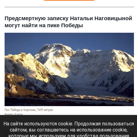
Предсмертную записку Натальи Наговицыной
могут найти на пике Победы
Пик Победы в Киргизии, 7439 метров
Яндекс Карты
7 августа 2026 в 09:45
На сайте используются cookie. Продолжая пользоваться
сайтом, вы соглашаетесь на использование cookie,
Альпинистам на пике Победы в Киргизии
которые мы используем для удобства пользования