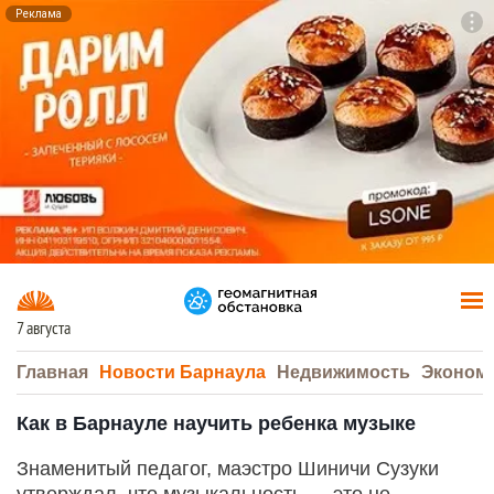
Реклама
To
F7
7 августа
Главная
Новости Барнаула
Недвижимость
Эконом
Как в Барнауле научить ребенка музыке
Знаменитый педагог, маэстро Шиничи Сузуки
утверждал, что музыкальность — это не