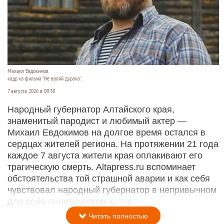
Михаил Евдокимов.
кадр из фильма "Не валяй дурака".
7 августа 2026 в 09:30
Народный губернатор Алтайского края,
знаменитый пародист и любимый актер —
Михаил Евдокимов на долгое время остался в
сердцах жителей региона. На протяжении 21 года
каждое 7 августа жители края оплакивают его
трагическую смерть. Altapress.ru вспоминает
обстоятельства той страшной аварии и как себя
чувствовал народный губернатор в непривычном
для себя политическом котле.
Читать полностью