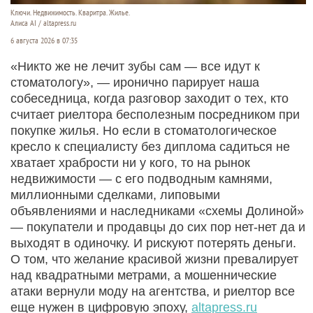
Ключи. Недвижимость. Кваритра. Жилье.
Алиса AI / altapress.ru
6 августа 2026 в 07:35
«Никто же не лечит зубы сам — все идут к
стоматологу», — иронично парирует наша
собеседница, когда разговор заходит о тех, кто
считает риелтора бесполезным посредником при
покупке жилья. Но если в стоматологическое
кресло к специалисту без диплома садиться не
хватает храбрости ни у кого, то на рынок
недвижимости — с его подводным камнями,
миллионными сделками, липовыми
объявлениями и наследниками «схемы Долиной»
— покупатели и продавцы до сих пор нет-нет да и
выходят в одиночку. И рискуют потерять деньги.
О том, что желание красивой жизни превалирует
над квадратными метрами, а мошеннические
атаки вернули моду на агентства, и риелтор все
еще нужен в цифровую эпоху,
altapress.ru