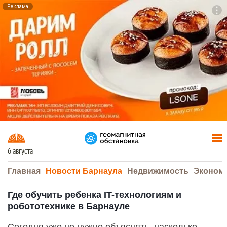
Реклама
To
F7
6 августа
Главная
Новости Барнаула
Недвижимость
Эконом
Где обучить ребенка IT-технологиям и
робототехнике в Барнауле
Сегодня уже не нужно объяснять, насколько