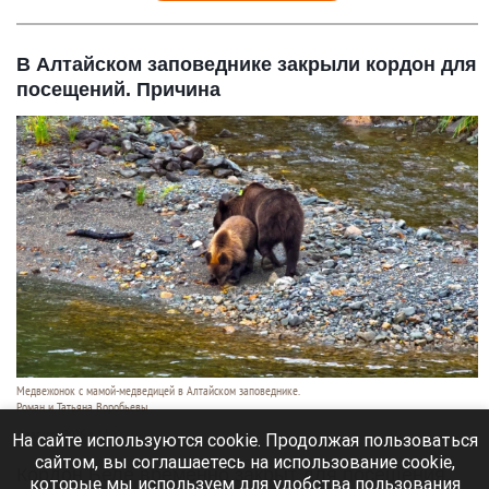
В Алтайском заповеднике закрыли кордон для
посещений. Причина
Медвежонок с мамой-медведицей в Алтайском заповеднике.
Роман и Татьяна Воробьевы
5 августа 2026 в 14:00
На сайте используются cookie. Продолжая пользоваться
сайтом, вы соглашаетесь на использование cookie,
Кордон Беле временно закрыт для посещения,
которые мы используем для удобства пользования