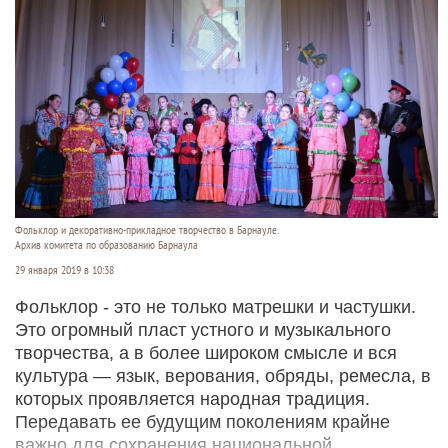
Фольклор и декоративно-прикладное творчество в Барнауле.
Архив комитета по образованию Барнаула
29 января 2019 в 10:38
Фольклор - это не только матрешки и частушки.
Это огромный пласт устного и музыкального
творчества, а в более широком смысле и вся
культура — язык, верования, обряды, ремесла, в
которых проявляется народная традиция.
Передавать ее будущим поколениям крайне
важно для сохранения национальной