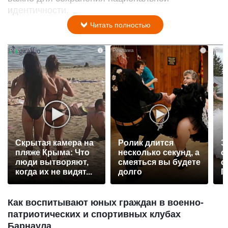
идентичности.
Читать полностью
i
i
Скрытая камера на
Ролик длится
Э
пляже Крыма: Что
несколько секунд, а
о
люди вытворяют,
смеяться вы будете
с
когда их не видят...
долго
П
р
Как воспитывают юных граждан в военно-
патриотических и спортивных клубах
Барнаула