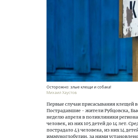
Ищем новые берега. Гендиректор
Смел
«Жилищной инициативы» Юрий
Ген
Гатилов — о том, как девелоперу
ЗИАС
оставаться на плаву, когда рынок
трен
штормит
СТР
СТРОИТЕЛЬСТВО
Осторожно: злые клещи и собака!
Михаил Хаустов
Первые случаи присасывания клещей в 
Пострадавшие - жители Рубцовска, Быс
неделю апреля в поликлиники региона
человек, из них 105 детей до 14 лет. 
пострадало 43 человека, из них 14 дет
иммуноглобулин, за ними установлено