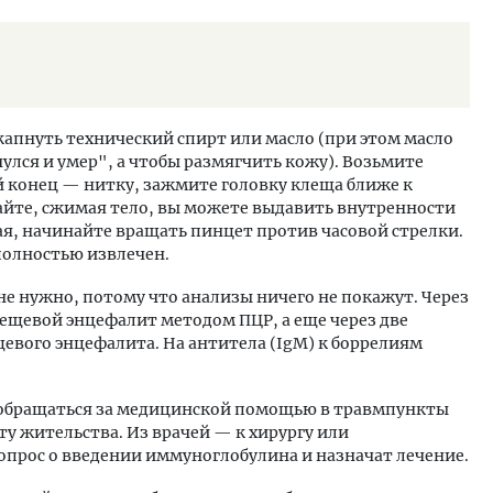
 капнуть технический спирт или масло (при этом масло
улся и умер", а чтобы размягчить кожу). Возьмите
й конец — нитку, зажмите головку клеща ближе к
гайте, сжимая тело, вы можете выдавить внутренности
гая, начинайте вращать пинцет против часовой стрелки.
полностью извлечен.
 не нужно, потому что анализы ничего не покажут. Через
лещевой энцефалит методом ПЦР, а еще через две
щевого энцефалита. На антитела (IgM) к боррелиям
обращаться за медицинской помощью в травмпункты
у жительства. Из врачей — к хирургу или
прос о введении иммуноглобулина и назначат лечение.