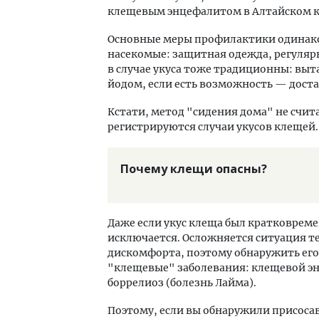
клещевым энцефалитом в Алтайском кр
Основные меры профилактики одинаков
насекомые: защитная одежда, регуля
в случае укуса тоже традиционны: выт
йодом, если есть возможность — доста
Кстати, метод "сидения дома" не счит
регистрируются случаи укусов клещей.
Почему клещи опасны?
Даже если укус клеща был кратковре
исключается. Осложняется ситуация те
дискомфорта, поэтому обнаружить его
"клещевые" заболевания: клещевой э
боррелиоз (болезнь Лайма).
Поэтому, если вы обнаружили присосав