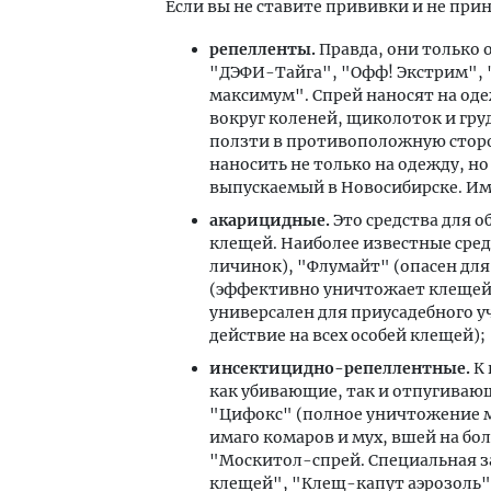
Если вы не ставите прививки и не пр
репелленты.
Правда, они только
"ДЭФИ-Тайга", "Офф! Экстрим", 
максимум". Спрей наносят на оде
вокруг коленей, щиколоток и гру
ползти в противоположную сторо
наносить не только на одежду, но
выпускаемый в Новосибирске. Им
акарицидные.
Это средства для о
клещей. Наиболее известные сред
личинок), "Флумайт" (опасен для
(эффективно уничтожает клещей д
универсален для приусадебного 
действие на всех особей клещей);
инсектицидно-репеллентные.
К 
как убивающие, так и отпугивающ
"Цифокс" (полное уничтожение му
имаго комаров и мух, вшей на бо
"Москитол-спрей. Специальная з
клещей", "Клещ-капут аэрозоль"