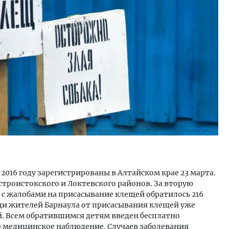
ость архитектурных идей.
Архитектурный код начин
еральный директор компании
земли. Мощение крупно
 — об эстетике городов,
плитами становится нов
дах в фасадах и развитии рынка
стандартом благоустрой
ОИТЕЛЬСТВО
СТРОИТЕЛЬСТВО
2016 году зарегистрированы в Алтайском крае 23 марта.
троистокского и Локтевского районов. За вторую
 с жалобами на присасывание клещей обратилось 216
Среди жителей Барнаула от присасывания клещей уже
ей. Всем обратившимся детям введен бесплатно
 медицинское наблюдение. Случаев заболевания