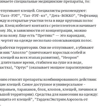
инимаете специальные медицинские препараты, то:
 отпугивают клещей. Специалисты рекомендуют:
"Галл-РЭТ", "Гал-РЭТ-кл", "Дэта-ВОККО", "Рефтамид
жду и открытые участки тела в виде круговых полос
ди. Клещ избегает контакта с репеллентом и начинает
ну. Их, в зависимости от концентрации, можно
 и на кожу. Еще есть "Претикс" — это карандаш,
 чертят на одежде несколько опоясывающих полос.
бработки территории. Они не отпугивают, а убивают
и них "Аполло" (уничтожает взрослых особей и
 клещей на всех этапах развития), "Неорон"
лительное время, стабилен на суше и в воде,
участка), "Ортус" (оказывает мощное парализующее
ним относят препараты комбинированного действия:
ие клещей. Самое доступное и универсальное -
равьев, тараканов, блох, клопов, клещей, личинок и
льшой территории). Средства для нанесения на одежду:
ащита от клещей", "ГардексЭкстрим Аэрозоль от
.