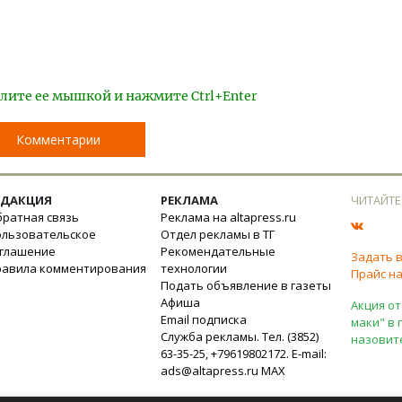
лите ее мышкой и нажмите Ctrl+Enter
Комментарии
ЕДАКЦИЯ
РЕКЛАМА
ЧИТАЙТЕ
ратная связь
Реклама на altapress.ru
ользовательское
Отдел рекламы в ТГ
оглашение
Рекомендательные
Задать 
равила комментирования
технологии
Прайс на
Подать объявление в газеты
Афиша
Акция от
Email подписка
маки" в 
Служба рекламы. Тел. (3852)
назовит
63-35-25, +79619802172. E-mail:
ads@altapress.ru
MAX