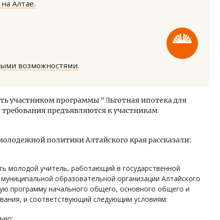
на Алтае.
ными возможностями.
м новые берега. Гендиректор
Смелость архитектурных 
лищной инициативы» Юрий
Генеральный директор к
тать участником программы "Льготная ипотека для
лов — о том, как девелоперу
ЗИАС — об эстетике горо
е требования предъявляются к участникам
ваться на плаву, когда рынок
трендах в фасадах и разв
рмит
СТРОИТЕЛЬСТВО
ОИТЕЛЬСТВО
молодежной политики Алтайского края рассказали:
ь молодой учитель, работающий в государственной
 муниципальной образовательной организации Алтайского
ую программу начального общего, основного общего и
ования, и соответствующий следующим условиям:
ьно;