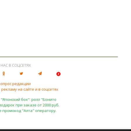
 НАС В СОЦСЕТЯХ
вопрос редакции
 рекламу на сайте и в соцсетях
 "Японский бох": ролл "Бонито
подарок при заказе от 2000 руб.
е промокод "Алта" оператору.