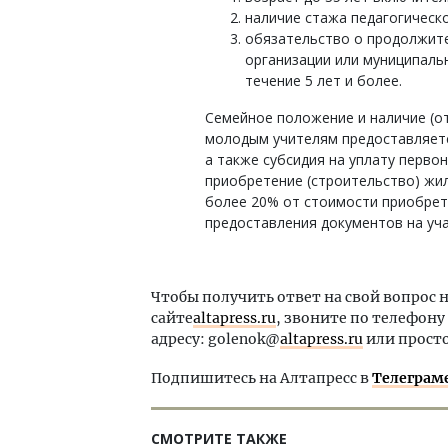
наличие стажа педагогическо
обязательство о продолжит
организации или муниципаль
течение 5 лет и более.
Семейное положение и наличие (от
молодым учителям предоставляетс
а также субсидия на уплату перво
приобретение (строительство) жил
более 20% от стоимости приобрет
предоставления документов на уча
Чтобы получить ответ на свой вопрос 
сайте
altapress.ru
, звоните по телефону
адресу: golenok@
altapress.ru
или просто
Подпишитесь на Алтапресс в
Телеграм
СМОТРИТЕ ТАКЖЕ