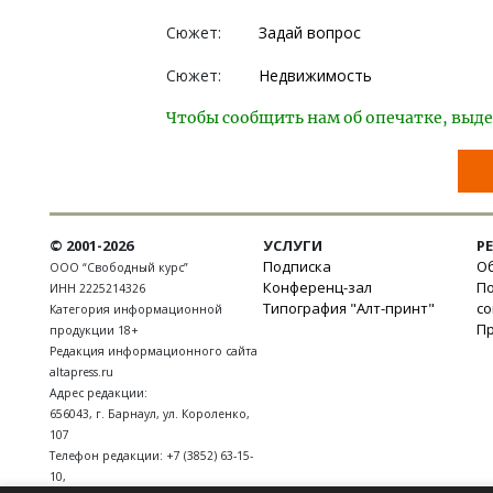
Сюжет:
Задай вопрос
Сюжет:
Недвижимость
Чтобы сообщить нам об опечатке, выде
© 2001-2026
УСЛУГИ
Р
Подписка
Об
ООО “Свободный курс”
Конференц-зал
П
ИНН 2225214326
Типография "Алт-принт"
с
Категория информационной
П
продукции 18+
Редакция информационного сайта
altapress.ru
Адрес редакции:
656043
,
г. Барнаул
,
ул. Короленко,
107
Телефон редакции:
+7 (3852) 63-15-
10
,