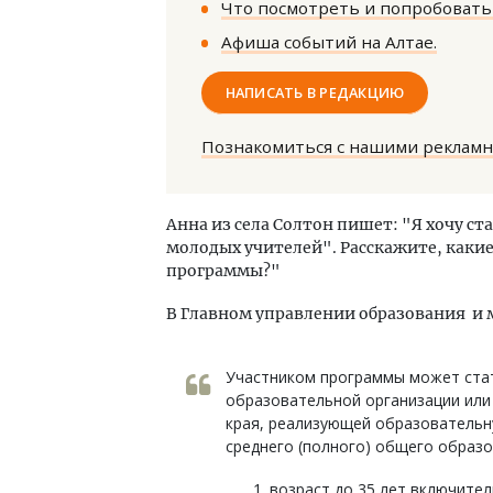
Что посмотреть и попробовать 
Афиша событий на Алтае.
НАПИСАТЬ В РЕДАКЦИЮ
Познакомиться с нашими реклам
Ище
«Жи
Анна из села Солтон пишет: "Я хочу с
Гати
молодых учителей". Расскажите, каки
оста
программы?"
што
СТР
В Главном управлении образования и 
Участником программы может стат
образовательной организации или
края, реализующей образовательн
среднего (полного) общего образ
возраст до 35 лет включител