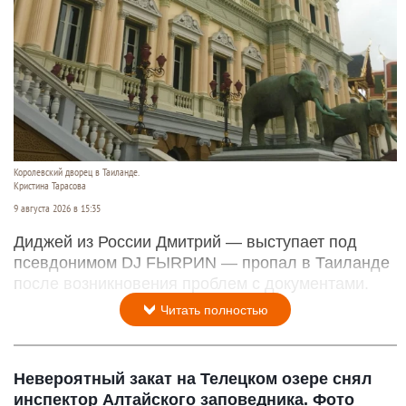
Королевский дворец в Таиланде.
Кристина Тарасова
9 августа 2026 в 15:35
Диджей из России Дмитрий — выступает под
псевдонимом DJ FЫRРИN — пропал в Таиланде
после возникновения проблем с документами.
Читать полностью
Невероятный закат на Телецком озере снял
инспектор Алтайского заповедника. Фото