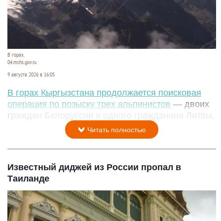
В горах.
04.mchs.gov.ru
9 августа 2026 в 16:05
В горах Кыргызстана продолжается поисковая
операция по розыску трех альпинистов
— двоих
граждан Белоруссии и одного гражданина Литвы.
Читать полностью
Известный диджей из России пропал в
Таиланде