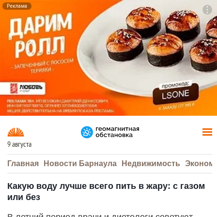
Реклама
To
F7
9 августа
Главная
Новости Барнаула
Недвижимость
Эконом
Какую воду лучше всего пить в жару: с газом
или без
В летний период врачи и диетологи советуют