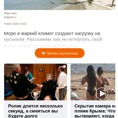
Море, пляж.
altapress.ru
9 июня 2026 в 14:13
Море и жаркий климат создают нагрузку на
организм. Расскажем, как не испортить свой
отдых и быстро адаптироваться.
Читать полностью
i
Ролик длится несколько
Скрытая камера на
секунд, а смеяться вы
пляже Крыма: Что
будете долго
вытворяют, когда и