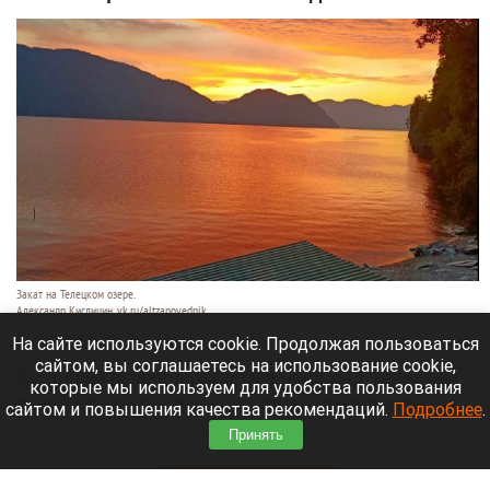
Закат на Телецком озере.
Александр Кислицин, vk.ru/altzapovednik
9 августа 2026 в 15:05
На сайте используются cookie. Продолжая пользоваться
сайтом, вы соглашаетесь на использование cookie,
В один из вечеров августа в небе над Телецким
которые мы используем для удобства пользования
озером разыгралось настоящее представление:
сайтом и повышения качества рекомендаций.
Подробнее
.
—разные оттенки оранжево-красного на фоне
Принять
синевы вод озера и величественных гор.
Читать полностью