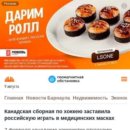
Реклама
To
F7
9 августа
Главная
Новости Барнаула
Недвижимость
Эконом
Канадская сборная по хоккею заставила
российскую играть в медицинских масках
7 февраля канадские хоккеистки отказались