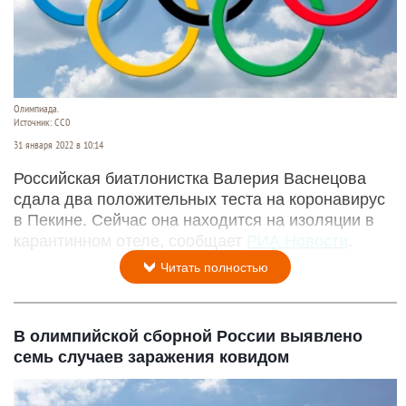
Олимпиада.
Источник: СС0
31 января 2022 в 10:14
Российская биатлонистка Валерия Васнецова
сдала два положительных теста на коронавирус
в Пекине. Сейчас она находится на изоляции в
карантинном отеле, сообщает
РИА Новости
.
Читать полностью
В олимпийской сборной России выявлено
семь случаев заражения ковидом