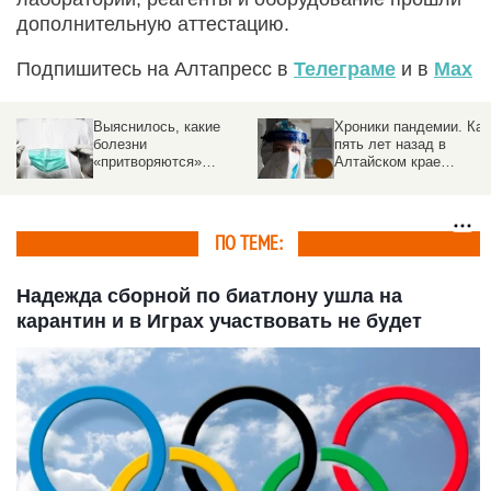
дополнительную аттестацию.
Подпишитесь на Алтапресс в
Телеграме
и в
Max
Хроники пандемии. Как
Разведданные: утечка
пять лет назад в
COVID-19 произошла в
Алтайском крае
китайской лаборатории
«знакомились» с
коронавирусом,
строили госпитали и
бунтовали против
ПО ТЕМЕ:
масок
Надежда сборной по биатлону ушла на
карантин и в Играх участвовать не будет