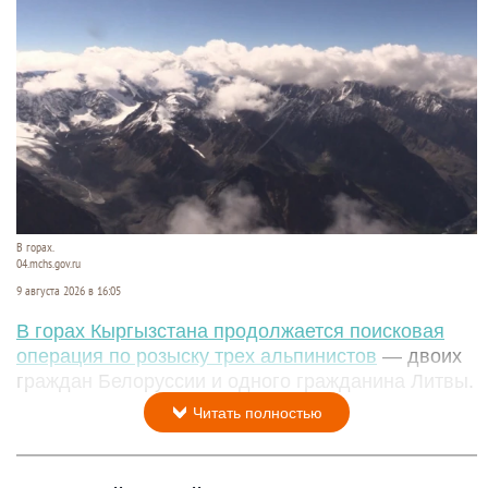
В горах.
04.mchs.gov.ru
9 августа 2026 в 16:05
В горах Кыргызстана продолжается поисковая
операция по розыску трех альпинистов
— двоих
граждан Белоруссии и одного гражданина Литвы.
Читать полностью