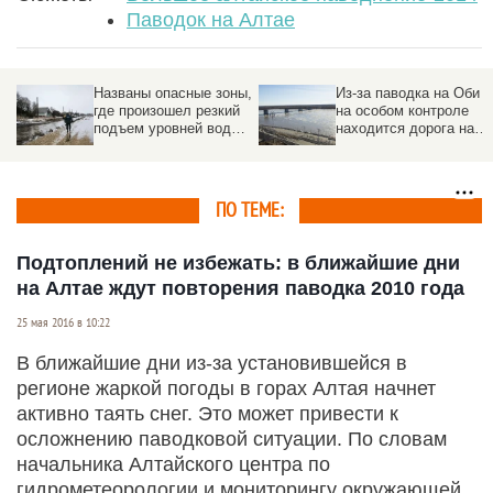
Паводок на Алтае
Названы опасные зоны,
Из-за паводка на Оби
где произошел резкий
на особом контроле
подъем уровней воды в
находится дорога на
реках Алтая
барнаульский остров
Шубинский
ПО ТЕМЕ:
Подтоплений не избежать: в ближайшие дни
на Алтае ждут повторения паводка 2010 года
25 мая 2016 в 10:22
В ближайшие дни из-за установившейся в
регионе жаркой погоды в горах Алтая начнет
активно таять снег. Это может привести к
осложнению паводковой ситуации. По словам
начальника Алтайского центра по
гидрометеорологии и мониторингу окружающей