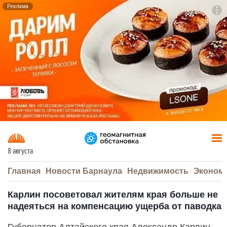
Реклама
To
F7
8 августа
Главная
Новости Барнаула
Недвижимость
Эконом
Карлин посоветовал жителям края больше не
надеяться на компенсацию ущерба от паводка
Губернатор Алтайского края Александр Карлин