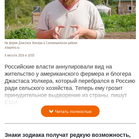
На ферме Джастаса Уолкера в Солонешенском районе.
Altapress.ru
8 августа 2026 в 10:05
Российские власти аннулировали вид на
жительство у американского фермера и блогера
Джастаса Уолкера, который перебрался в Россию
ради сельского хозяйства. Теперь ему грозит
принудительное выдворение из страны, пишут
СМИ.
Читать полностью
Знаки зодиака получат редкую возможность,