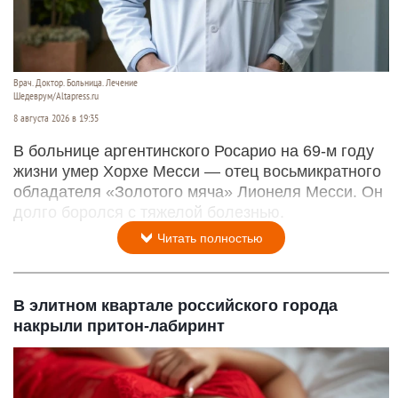
Врач. Доктор. Больница. Лечение
Шедеврум/Altapress.ru
8 августа 2026 в 19:35
В больнице аргентинского Росарио на 69-м году
жизни умер Хорхе Месси — отец восьмикратного
обладателя «Золотого мяча» Лионеля Месси. Он
долго боролся с тяжелой болезнью.
Читать полностью
В элитном квартале российского города
накрыли притон-лабиринт