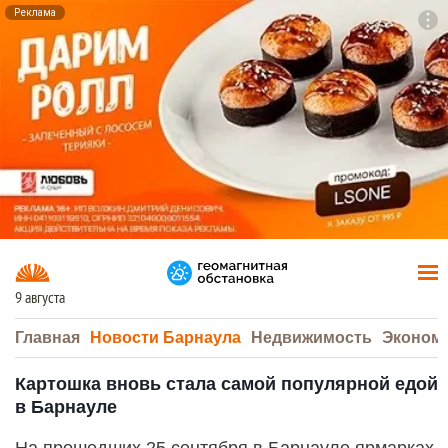
Реклама
To
F7
9 августа
Главная
Новости Барнаула
Недвижимость
Эконом
Картошка вновь стала самой популярной едой
в Барнауле
На прошедших 25 сентября в Барнауле ярмарках