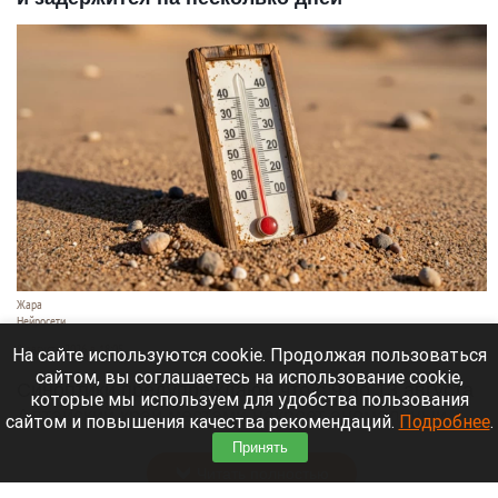
Жара
Нейросети
8 августа 2026 в 18:05
На сайте используются cookie. Продолжая пользоваться
сайтом, вы соглашаетесь на использование cookie,
Синоптики предупреждают, что с 9 по 13 августа
которые мы используем для удобства пользования
Алтайский край местами накроет аномальный
сайтом и повышения качества рекомендаций.
Подробнее
.
зной.
Принять
Читать полностью