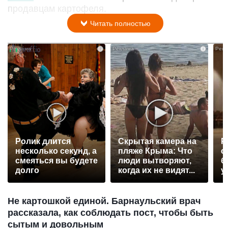
продавцам картофеля.
Читать полностью
i
i
Ролик длится
Скрытая камера на
Р
несколько секунд, а
пляже Крыма: Что
с
смеяться вы будете
люди вытворяют,
б
долго
когда их не видят...
у
Не картошкой единой. Барнаульский врач
рассказала, как соблюдать пост, чтобы быть
сытым и довольным