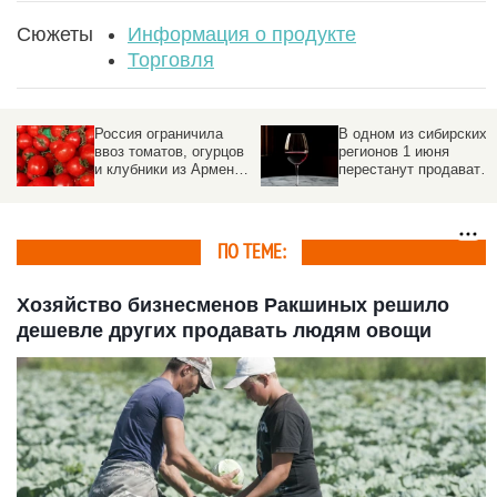
Сюжеты
Информация о продукте
Торговля
Россия ограничила
В одном из сибирских
ввоз томатов, огурцов
регионов 1 июня
и клубники из Армении.
перестанут продавать
Причина
алкоголь
ПО ТЕМЕ:
Хозяйство бизнесменов Ракшиных решило
дешевле других продавать людям овощи