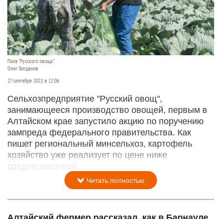
Поля "Русского овоща".
Олег Богданов
27 сентября 2021 в 12:06
Сельхозпредприятие "Русский овощ",
занимающееся производство овощей, первым в
Алтайском крае запустило акцию по поручению
зампреда федерального правительства. Как
пишет региональный минсельхоз, картофель
хозяйство уже реализует по цене ниже
среднерыночной.
Читать полностью
Алтайский фермер рассказал, как в Барнауле