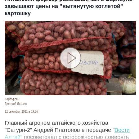
завышают цены на "вытянутую котлетой"
картошку
Картофель.
Дмитрий Лямзин.
12 сентября 2021 в 19:56
Главный агроном алтайского хозяйства
"Сатурн-2" Андрей Платонов в передаче "
Вести
Алтай
" посоветовал с осторожностью доверять