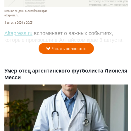
Главное за день в Алтайском крае.
altapress.ru.
8 августа 2026 в 20:05
Altapress.ru
вспоминает о важных событиях,
которые произошли в Алтайском крае 8 августа.
Читать полностью
Умер отец аргентинского футболиста Лионеля
Месси