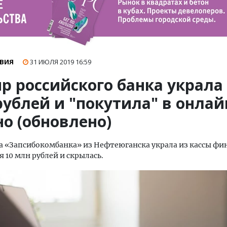
ВИЯ
31 ИЮЛЯ 2019
16:59
р российского банка украла
ублей и "покутила" в онлай
о (обновлено)
 «Запсибокомбанка» из Нефтеюганска украла из кассы фи
 10 млн рублей и скрылась.