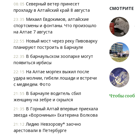
Северный ветер принесет
08:05
СМОТРИТЕ
прохладу в Алтайский край 8 августа
Михаил Евдокимов, алтайские
23:35
спортсмены и фонтаны. Что произошло
на Алтае 7 августа
Новый мост через реку Пивоварку
22:55
планируют построить в Барнауле
В барнаульском зоопарке могут
22:35
появиться ирбисы
На Алтае морпех выжил после
22:15
удара молнии, гибели лошади и встречи
с медведем. Фото
В Барнауле водитель сбил
21:55
Чтобы сооб
женщину на зебре и скрылся
В Горный Алтай впервые приехала
21:35
звезда «Ворониных» Екатерина Волкова
Лидию Невзорову* заочно
21:12
арестовали в Петербурге