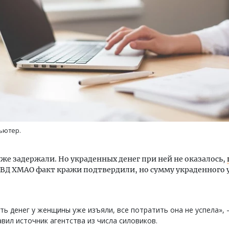
м новые берега. Гендиректор
Архитектурный код начин
лищной инициативы» Юрий
земли. Мощение крупно
лов — о том, как девелоперу
плитами становится нов
ваться на плаву, когда рынок
стандартом благоустрой
рмит
ьютер.
СТРОИТЕЛЬСТВО
ОИТЕЛЬСТВО
е задержали. Но украденных денег при ней не оказалось,
УМВД ХМАО факт кражи подтвердили, но сумму украденного
ть денег у женщины уже изъяли, все потратить она не успела»,
вил источник агентства из числа силовиков.