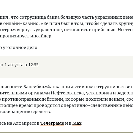
щил, что сотрудница банка большую часть украденных дене
в онлайн-казино. «Ее план был в том, чтобы сделать крупн
а утром вернуть украденное, оставшись с прибылью. Но чт
 иронизирует инсайдер.
 уголовное дело.
 1 августа в 12:35
опасности Запсибкомбанка при активном сотрудничестве 
ительными органами Нефтеюганска, установила и задерж
 противоправных действий, которые похитили деньги, со
астоящее время проводятся оперативно-следственные дей
 возвращению средств.
ь на Алтапресс в
Телеграме
и в
Max