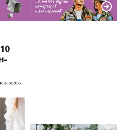
 10
н-
нансового