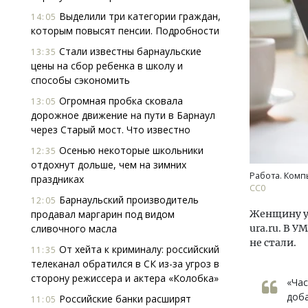
Выделили три категории граждан,
14:05
которым повысят пенсии. Подробности
Стали известны барнаульские
13:35
цены на сбор ребенка в школу и
способы сэкономить
Огромная пробка сковала
13:05
дорожное движение на пути в Барнаул
Смелость архитектурных идей.
Ище
через Старый мост. Что известно
Генеральный директор компании
«Жи
ЗИАС — об эстетике городов,
Гати
Осенью некоторые школьники
12:35
трендах в фасадах и развитии рынка
оста
отдохнут дольше, чем на зимних
што
Работа. Комп
праздниках
СТРОИТЕЛЬСТВО
СС0
СТР
Барнаульский производитель
12:05
продавал маргарин под видом
Женщину уж
сливочного масла
ura.ru. В 
не стали.
От хейта к криминалу: российский
11:35
телеканал обратился в СК из-за угроз в
сторону режиссера и актера «Колобка»
«Час
доба
Российские банки расширят
11:05