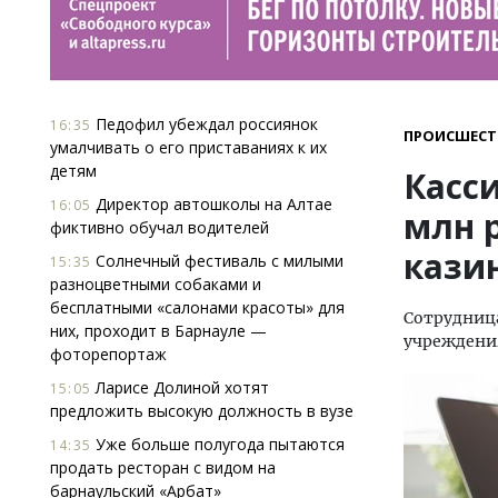
Педофил убеждал россиянок
16:35
ПРОИСШЕСТ
умалчивать о его приставаниях к их
детям
Касси
Директор автошколы на Алтае
16:05
млн р
фиктивно обучал водителей
казин
Солнечный фестиваль с милыми
15:35
разноцветными собаками и
бесплатными «салонами красоты» для
Сотрудница
них, проходит в Барнауле —
учреждения
фоторепортаж
Ларисе Долиной хотят
15:05
предложить высокую должность в вузе
Уже больше полугода пытаются
14:35
продать ресторан с видом на
барнаульский «Арбат»