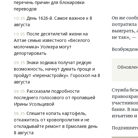
перечень причин для блокировки
переводов
День 1626-й. Самое важное к 8
Он же сооб
10:35
августа
потратила 
выиграть, 
После десятилетий жизни на
10:05
не так», —
Алтае семью известного «Веселого
молочника» Уолкера могут
Возбуждено
депортировать
Знаки зодиака получат редкую
09:35
Обновлено
возможность, начнут думать проще и
пройдут «перенастройку». Гороскоп на 8
августа
Служба без
Рассказали подробности
09:05
правоохран
последнего голосового от пропавшей
участников
Ирины Усольцевой
банке. В н
Спешите копать картофель,
08:35
изъятию и
откажитесь от кровопролития и не
откладывайте ремонт в Ермолаев день
Подпишитес
8 августа