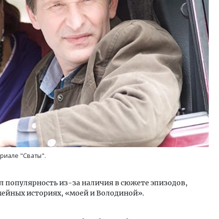
ость архитектурных идей.
Ищем новые берега. Ген
еральный директор компании
«Жилищной инициативы»
 — об эстетике городов,
Гатилов — о том, как де
дах в фасадах и развитии рынка
оставаться на плаву, ког
штормит
ОИТЕЛЬСТВО
СТРОИТЕЛЬСТВО
риале "Сваты".
л популярность из-за наличия в сюжете эпизодов,
мейных историях, «моей и Володиной».