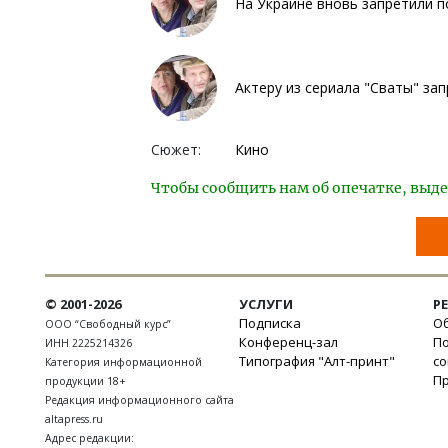
На Украине вновь запретили п
Актеру из сериала "Сваты" за
Сюжет:
Кино
Чтобы сообщить нам об опечатке, выде
© 2001-2026
УСЛУГИ
Р
Подписка
Об
ООО “Свободный курс”
Конференц-зал
П
ИНН 2225214326
Типография "Алт-принт"
с
Категория информационной
П
продукции 18+
Редакция информационного сайта
altapress.ru
Адрес редакции: