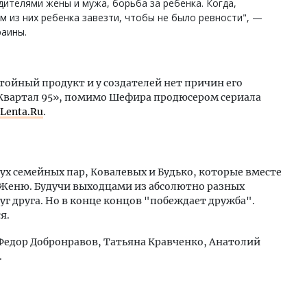
ителями жены и мужа, борьба за ребенка. Когда,
м из них ребенка завезти, чтобы не было ревности", —
аины.
ойный продукт и у создателей нет причин его
«Квартал 95», помимо Шефира продюсером сериала
Lenta.Ru
.
ух семейных пар, Ковалевых и Будько, которые вместе
Женю. Будучи выходцами из абсолютно разных
уг друга. Но в конце концов "побеждает дружба".
я.
едор Добронравов, Татьяна Кравченко, Анатолий
.