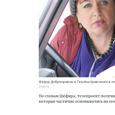
Смел
Ген
ЗИАС
трен
СТР
Федор Добронравов и Татьяна Кравченко в се
svati.tv
По словам Шефира, телепроект получи
которые частично основывались на се