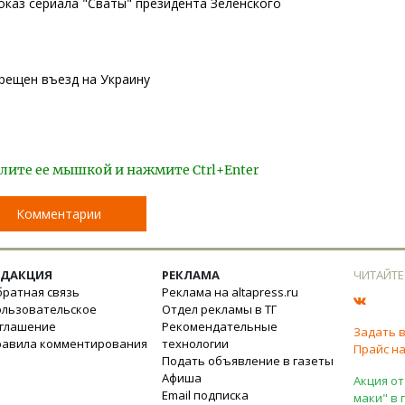
оказ сериала "Сваты" президента Зеленского
прещен въезд на Украину
лите ее мышкой и нажмите Ctrl+Enter
Комментарии
ЕДАКЦИЯ
РЕКЛАМА
ЧИТАЙТЕ
ратная связь
Реклама на altapress.ru
ользовательское
Отдел рекламы в ТГ
оглашение
Рекомендательные
Задать 
равила комментирования
технологии
Прайс на
Подать объявление в газеты
Афиша
Акция от
Email подписка
маки" в 