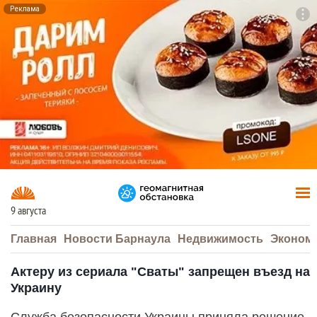
Реклама
To
F7
9 августа
Главная
Новости Барнаула
Недвижимость
Эконом
Актеру из сериала "Сваты" запрещен въезд на
Украину
Служба безопасности Украины приняла решение