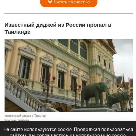
Читать полностью
Известный диджей из России пропал в
Таиланде
Королевский дворец в Таиланде.
Кристина Тарасова
9 августа 2026 в 15:35
На сайте используются cookie. Продолжая пользоваться
сайтом, вы соглашаетесь на использование cookie,