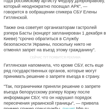
года российскому артисту Федору Добронравову,
который неоднократно посещал АРК", —
говорится в ообращении спикера СБУ Елены
Гитлянской.
Также она советует организаторам гастролей
рэпера Басты (концерт запланирован 1 декабря в
Киеве) "срочно обратиться в Службу
безопасности Украины, поскольку никто не
отменял запрет на въезд этому гражданину".
Гитлянская напомнила, что кроме СБУ, есть еще
ряд государственных органов, которые могут
принимать решение о запрете въезда в страну.
"Так, пограничники приняли решение о запрете
въезда белорусскому рэперу Коржу после
информации СБУ, что он нарушил порядок
пересечения украинской границы", — привела
пример спикер спецслужбы,
пишет
bfm.ru.