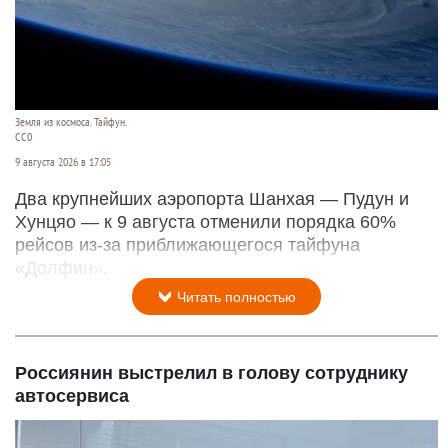
Земля из космоса. Тайфун.
СС0
9 августа 2026 в 17:05
Два крупнейших аэропорта Шанхая — Пудун и
Хунцяо — к 9 августа отменили порядка 60%
рейсов из-за приближающегося тайфуна
«Долфин».
Читать полностью
Россиянин выстрелил в голову сотруднику
автосервиса