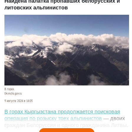
Найдена палатка пропавших белорусских и
литовских альпинистов
В горах.
04.mchs.gov.ru
9 августа 2026 в 16:05
В горах Кыргызстана продолжается поисковая
операция по розыску трех альпинистов
— двоих
граждан Белоруссии и одного гражданина Литвы.