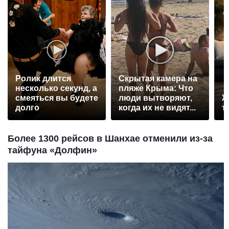
Ролик длится
Скрытая камера на
несколько секунд, а
пляже Крыма: Что
смеяться вы будете
люди вытворяют,
Ж
долго
когда их не видят...
т
Более 1300 рейсов в Шанхае отменили из-за
тайфуна «Долфин»