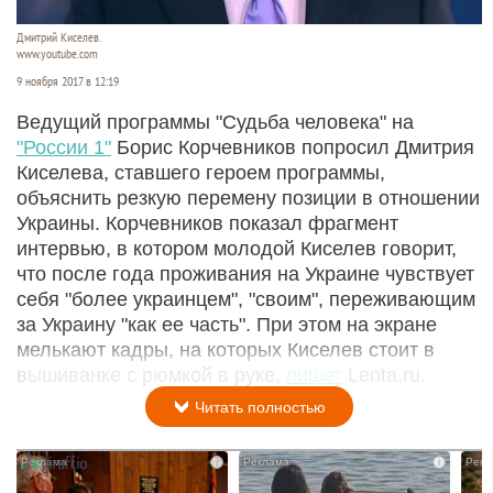
Дмитрий Киселев.
www.youtube.com
9 ноября 2017 в 12:19
Ведущий программы "Судьба человека" на
"России 1"
Борис Корчевников попросил Дмитрия
Киселева, ставшего героем программы,
объяснить резкую перемену позиции в отношении
Украины. Корчевников показал фрагмент
интервью, в котором молодой Киселев говорит,
что после года проживания на Украине чувствует
себя "более украинцем", "своим", переживающим
за Украину "как ее часть". При этом на экране
мелькают кадры, на которых Киселев стоит в
вышиванке с рюмкой в руке,
пишет
Lenta.ru.
Читать полностью
i
i