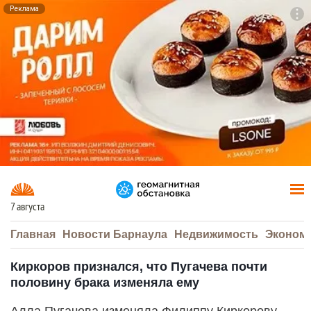
Реклама
To
F7
7 августа
Главная
Новости Барнаула
Недвижимость
Эконом
Киркоров признался, что Пугачева почти
половину брака изменяла ему
Алла Пугачева изменяла Филиппу Киркорову