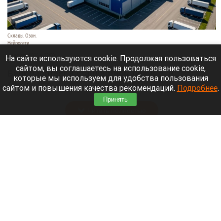
Склады. Озон.
Нейросети
6 августа 2026 в 22:00
На сайте используются cookie. Продолжая пользоваться
сайтом, вы соглашаетесь на использование cookie,
Банк работает в стандартном режиме, и
которые мы используем для удобства пользования
британские санкции не влияют на его
сайтом и повышения качества рекомендаций.
Подробнее
.
деятельность.
Принять
Читать полностью
Больница и медучреждения на Алтае
получили пять новых автомобилей