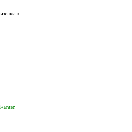
оизошла в
l+Enter