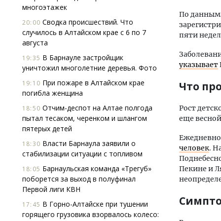
многоэтажек
По данным
Сводка происшествий. Что
20:00
зарегистри
случилось в Алтайском крае с 6 по 7
пяти недел
августа
Заболевани
В Барнауле застройщик
19:35
указывает
уничтожил многолетние деревья. Фото
При пожаре в Алтайском крае
19:10
Что пр
погибла женщина
Отчим-деспот на Алтае полгода
Рост детск
18:50
пытал тесаком, черенком и шлангом
еще весно
пятерых детей
Ежедневно
Власти Барнаула заявили о
18:30
человек
. 
стабилизации ситуации с топливом
Поднебесно
Барнаульская команда «Трегуб»
Пекине и Л
18:05
поборется за выход в полуфинал
неопредел
Первой лиги КВН
Симпт
В Горно-Алтайске при тушении
17:45
горящего грузовика взорвалось колесо: