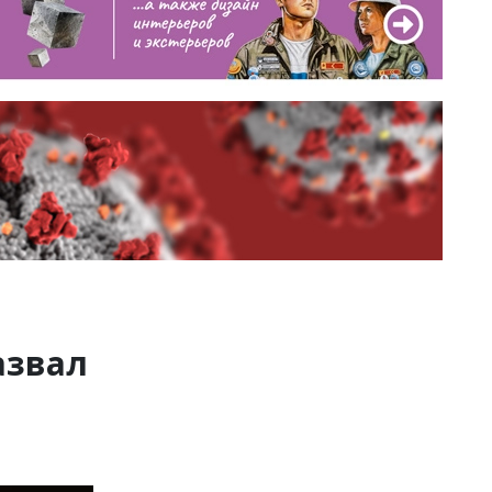
азвал