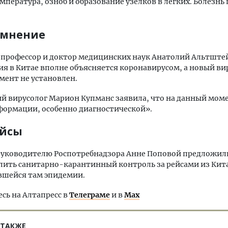
мпература, озноб и образование узелков в легких. Болезнь
 мнение
 профессор и доктор медицинских наук Анатолий Альтште
ия в Китае вполне объясняется коронавирусом, а новый ви
ент не установлен.
й вирусолог Марион Купманс заявила, что на данный мом
формации, особенно диагностической».
ейсы
 руководителю Роспотребнадзора Анне Поповой предложил
лить санитарно-карантинный контроль за рейсами из Кит
вшейся там эпидемии.
ь на Алтапресс в
Телеграме
и в
Max
 ТАКЖЕ