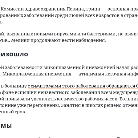
 Комиссии здравоохранения Пекина, грипп — основная пр
рованных заболеваний среди людей всех возрастов в стран
ь.
й, вызванных новыми вирусами или бактериями, не выяв
РБК.. Медики продолжают вести наблюдения.
оизошло
ой заболеваемости микоплазменной пневмонией начал рас
й. Микоплазменная пневмония — атипичная легочная инф
 в больницу
с симптомами этого заболевания обращаются б
На фоне вспышки неизвестного заболевания всем медучре
й приказали увеличить количество рабочих часов. Больни
яонине уже переполнены. Занятия в школах решено отмен
енный срок.
омы