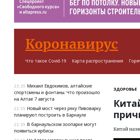
Коронавирус
Что такое Covid-19
Карта распространения
Горя
Михаил Евдокимов, алтайские
23:35
ЗДОРОВЬЕ
спортсмены и фонтаны. Что произошло
на Алтае 7 августа
Кита
Новый мост через реку Пивоварку
22:55
прич
планируют построить в Барнауле
В барнаульском зоопарке могут
22:35
Китай назв
появиться ирбисы