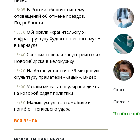
Видео
В России обновят систему
16:05
оповещений об отмене поездов.
Подробности
Обновили «хранительскую»
15:50
инфраструктуру Художественного музея
в Барнауле
Санкции сорвали запуск рейсов из
15:40
Новосибирска в Белокуриху
На Алтае установят 39-метровую
15:20
скульптуру праматери «Кадын». Видео
Узнали минусы популярной диеты,
15:00
Сюжет:
на которой сидят политики
Сюжет:
Малыш уснул в автомобиле и
14:50
погиб от теплового удара
Чтобы сооб
ВСЯ ЛЕНТА
НОВОСТИ ПАРТНЕРОВ