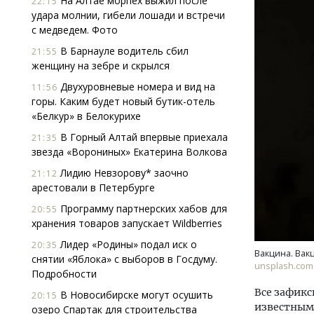
На Алтае морпех выжил после
22:15
удара молнии, гибели лошади и встречи
с медведем. Фото
В Барнауле водитель сбил
21:55
женщину на зебре и скрылся
Двухуровневые номера и вид на
11:56
горы. Каким будет новый бутик-отель
«Белкур» в Белокурихе
В Горный Алтай впервые приехала
21:35
звезда «Ворониных» Екатерина Волкова
Лидию Невзорову* заочно
21:12
арестовали в Петербурге
Программу партнерских хабов для
20:55
хранения товаров запускает Wildberries
Архитектурный код начинается с
Смел
Лидер «Родины» подал иск о
20:35
земли. Мощение крупноформатными
Ген
Вакцина. Вак
снятии «Яблока» с выборов в Госдуму.
плитами становится новым
ЗИАС
unsplash.com
Подробности
стандартом благоустройства
трен
Все зафикс
В Новосибирске могут осушить
20:15
СТРОИТЕЛЬСТВО
СТР
известными
озеро Спартак для строительства