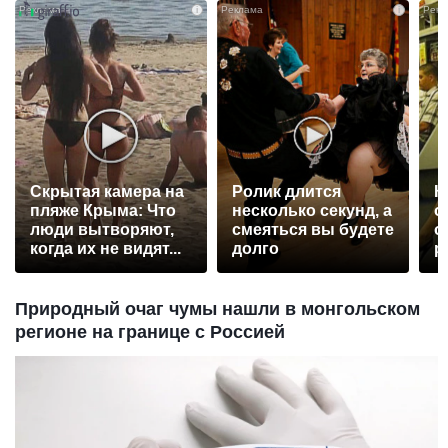
i
i
Скрытая камера на
Ролик длится
К
пляже Крыма: Что
несколько секунд, а
о
люди вытворяют,
смеяться вы будете
о
когда их не видят...
долго
р
Природный очаг чумы нашли в монгольском
регионе на границе с Россией