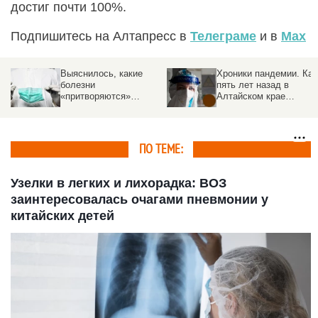
достиг почти 100%.
Подпишитесь на Алтапресс в
Телеграме
и в
Max
Хроники пандемии. Как
Разведданные: утечка
пять лет назад в
COVID-19 произошла в
Алтайском крае
китайской лаборатории
«знакомились» с
коронавирусом,
строили госпитали и
бунтовали против
ПО ТЕМЕ:
масок
Узелки в легких и лихорадка: ВОЗ
заинтересовалась очагами пневмонии у
китайских детей