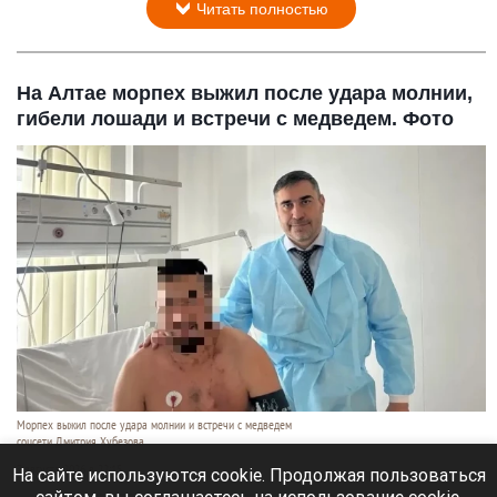
Читать полностью
На Алтае морпех выжил после удара молнии,
гибели лошади и встречи с медведем. Фото
Морпех выжил после удара молнии и встречи с медведем
соцсети Дмитрия Хубезова
7 августа 2026 в 22:15
На сайте используются cookie. Продолжая пользоваться