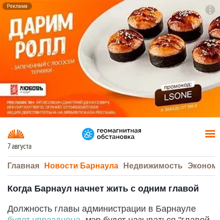
Реклама
To
F7
7 августа
Главная
Новости Барнаула
Недвижимость
Эконом
Когда Барнаул начнет жить с одним главой
Должность главы администрации в Барнауле
будет упразднена
, мэр будет называться "главой