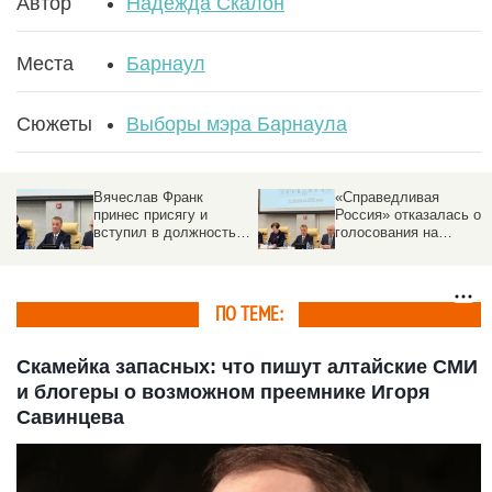
Автор
Надежда Скалон
Места
Барнаул
Сюжеты
Выборы мэра Барнаула
Вячеслав Франк
«Справедливая
принес присягу и
Россия» отказалась от
вступил в должность
голосования на
мэра Барнаула
выборах мэра
Барнаула
ПО ТЕМЕ:
Скамейка запасных: что пишут алтайские СМИ
и блогеры о возможном преемнике Игоря
Савинцева