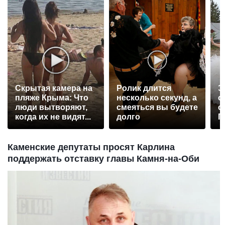
Скрытая камера на
Ролик длится
Э
пляже Крыма: Что
несколько секунд, а
о
люди вытворяют,
смеяться вы будете
с
когда их не видят...
долго
П
р
Каменские депутаты просят Карлина
поддержать отставку главы Камня-на-Оби