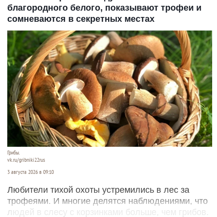
благородного белого, показывают трофеи и
сомневаются в секретных местах
Грибы.
vk.ru/gribniki22rus
3 августа 2026 в 09:10
Любители тихой охоты устремились в лес за
трофеями. И многие делятся наблюдениями, что
людей в слесу с корзинками больше, чем грибов.