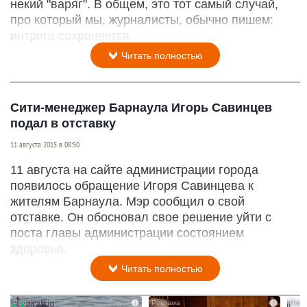
некий "варяг". В общем, это тот самый случай,
про который мы, журналисты, обычно пишем:
интрига сохраняется.
Читать полностью
Сити-менеджер Барнаула Игорь Савинцев
подал в отставку
11 августа 2015 в 08:50
11 августа на сайте администрации города
появилось обращение Игоря Савинцева к
жителям Барнаула. Мэр сообщил о свой
отставке. Он обосновал свое решение уйти с
поста главы администрации состоянием
здоровья.
Читать полностью
i
i