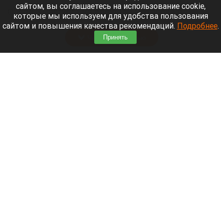
сайтом, вы соглашаетесь на использование cookie,
С 3 по 31 августа на площади Сахарова в
которые мы используем для удобства пользования
Барнауле будет работать ярмарка меда.
сайтом и повышения качества рекомендаций.
Подробнее
.
Читать полностью
Принять
О погоде в августе в Сибири рассказали
синоптики