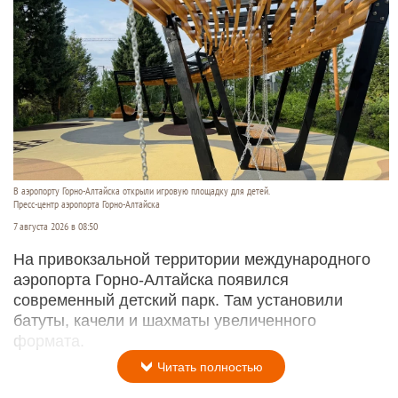
В аэропорту Горно-Алтайска открыли игровую площадку для детей.
Пресс-центр аэропорта Горно-Алтайска
7 августа 2026 в 08:50
На привокзальной территории международного
аэропорта Горно-Алтайска появился
современный детский парк. Там установили
батуты, качели и шахматы увеличенного
формата.
Читать полностью