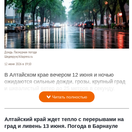
Дождь. Пасмурная погода
Шедеврум/Altapress.ru
12 июня 2026 в 19:10
В Алтайском крае вечером 12 июня и ночью
ожидаются сильные дожди, грозы, крупный град
и шквалистый ветер до 25 метров в секунду.
Читать полностью
Алтайский край ждет тепло с перерывами на
град и ливень 13 июня. Погода в Барнауле