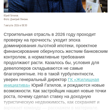
Юрий Гатилов.
Фото: Дмитрий Лямзин.
7 августа 2026 в 08:30
Строительная отрасль в 2026 году проходит
проверку на прочность: уходит эпоха
доминирования льготной ипотеки, проектное
финансирование обернулось жестким банковским
контролем, а нормативные требования
продолжают расти. Казалось бы, условия для
девелоперов складываются не самые
благоприятные. Но в такой турбулентности,
уверен генеральный директор
ГК «Жилищная
инициатива»
Юрий Гатилов, и рождаются новые
возможности. Как застройщик нашел новые точки
роста, почему сделал ставку на доходную
туристическую недвижимость, как сохраняет и
заряжает команду — расскажем в материале.