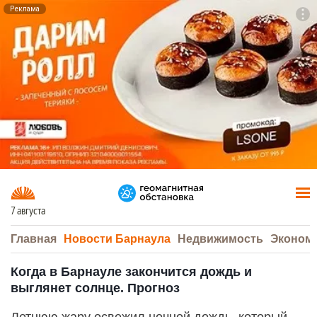
Реклама
To
F7
7 августа
Главная
Новости Барнаула
Недвижимость
Эконом
Когда в Барнауле закончится дождь и
выглянет солнце. Прогноз
Летнюю жару освежил ночной дождь, который