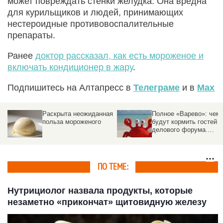
может повреждать стенки желудка. Она вредна
для курильщиков и людей, принимающих
нестероидные противовоспалительные
препараты.
Ранее
д
октор рассказал, как есть мороженое и
включать кондиционер в жару
.
Подпишитесь на Алтапресс в
Телеграме
и в
Max
Раскрыта неожиданная
Полное «Варево»: чем
польза мороженого
будут кормить гостей
делового форума.
ж
Народные комментари
ПО ТЕМЕ:
Нутрициолог назвала продукты, которые
незаметно «прикончат» щитовидную железу