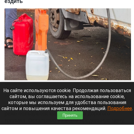
ездить
Канистры. Бензин.
altapress.ru
На сайте используются cookie. Продолжая пользоваться
сайтом, вы соглашаетесь на использование cookie,
6 августа 2026 в 08:20
которые мы используем для удобства пользования
Почти треть автомобилистов Алтайского края уже
сайтом и повышения качества рекомендаций.
Подробнее
.
реже пользуются машиной из-за дорогого
Принять
топлива. Остальные назвали предельную цену,
при которой сократят поездки. Данные собрал