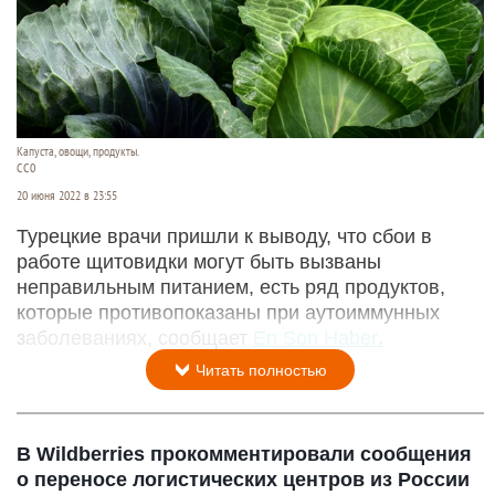
Капуста, овощи, продукты.
СС0
20 июня 2022 в 23:55
Турецкие врачи пришли к выводу, что сбои в
работе щитовидки могут быть вызваны
неправильным питанием, есть ряд продуктов,
которые противопоказаны при аутоиммунных
заболеваниях, сообщает
En Son Haber
.
Читать полностью
В Wildberries прокомментировали сообщения
о переносе логистических центров из России