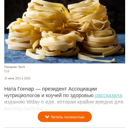
Макароны. Паста.
CC0
25 июня 2022 в 18:03
Ната Гончар — президент Ассоциации
нутрициологов и коучей по здоровью
рассказала
изданию Wday о еде, которая крайне вредна для
железы-бабочки.
Читать полностью