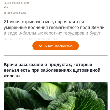
Солнце. Магнитная буря.
СС0
21 июня 2022 в 10:08
21 июня отрывочно могут проявляться
умеренные волнения геомагнитного поля Земли
в виде 3-балльных коротких геоударов и будут
нарастать с каждым днем.
Читать полностью
Врачи рассказали о продуктах, которые
нельзя есть при заболеваниях щитовидной
железы