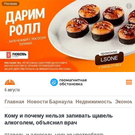
Реклама
To
F7
6 августа
Главная
Новости Барнаула
Недвижимость
Эконом
Кому и почему нельзя запивать щавель
алкоголем, объяснил врач
Щавель и алкоголь нельзя употреблять