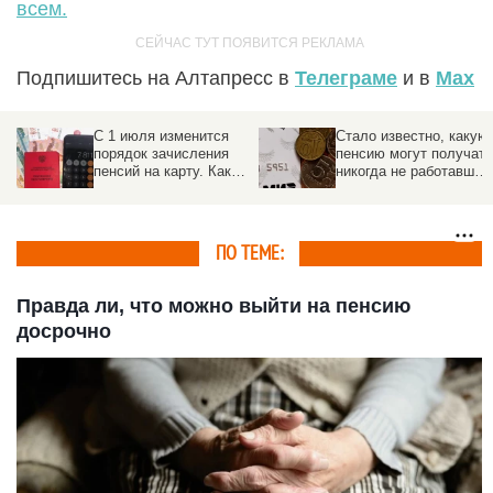
всем.
Подпишитесь на Алтапресс в
Телеграме
и в
Max
С 1 июля изменится
Стало известно, какую
порядок зачисления
пенсию могут получать
пенсий на карту. Как
никогда не работавшие
избежать задержек
россияне
ПО ТЕМЕ:
Правда ли, что можно выйти на пенсию
досрочно