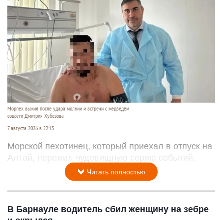
Морпех выжил после удара молнии и встречи с медведем
соцсети Дмитрия Хубезова
7 августа 2026 в 22:15
Морской пехотинец, который приехал в отпуск на
Алтай, пережил чудовищную серию событий.
Читать полностью
В Барнауле водитель сбил женщину на зебре