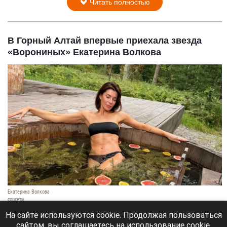
Читать полностью
В Горный Алтай впервые приехала звезда
«Ворониных» Екатерина Волкова
Екатерина Волкова
соцсети
7 августа 2026 в 21:35
На сайте используются cookie. Продолжая пользоваться
сайтом, вы соглашаетесь на использование cookie,