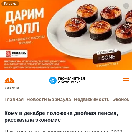
Реклама
To
F7
7 августа
Главная
Новости Барнаула
Недвижимость
Эконом
Кому в декабре положена двойная пенсия,
рассказала экономист
Некоторым категориям граждан за январь 2023