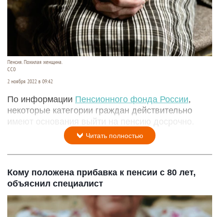
Пенсия. Пожилая женщина.
СС0
2 ноября 2022 в 09:42
По информации
Пенсионного фонда России
,
некоторые категории граждан действительно
имеют основания выйти на пенсию досрочно.
Читать полностью
Кому положена прибавка к пенсии с 80 лет,
объяснил специалист