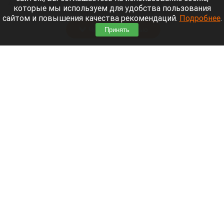
Актриса Екатерина Волкова провела отпуск в
которые мы используем для удобства пользования
Республике Алтай.
сайтом и повышения качества рекомендаций.
Подробнее
.
Читать полностью
Принять
Лидию Невзорову* заочно арестовали в
Петербурге
Наручники. Арест.