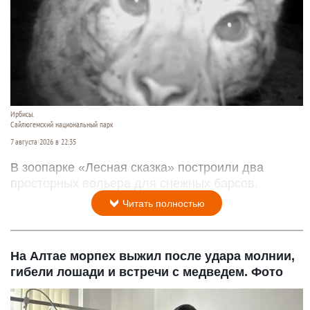
Ирбисы.
Сайлюгемский национальный парк
7 августа 2026 в 22:35
В зоопарке «Лесная сказка» построили два
просторных вольера для снежных барсов.
Читать полностью
На Алтае морпех выжил после удара молнии,
гибели лошади и встречи с медведем. Фото