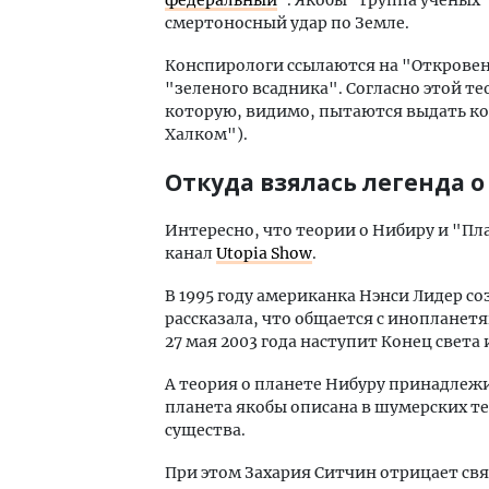
федеральный
". Якобы "группа ученых"
смертоносный удар по Земле.
Конспирологи ссылаются на "Откровен
"зеленого всадника". Согласно этой те
которую, видимо, пытаются выдать к
Халком").
Откуда взялась легенда о
Интересно, что теории о Нибиру и "Пл
канал
Utopia Show
.
В 1995 году американка Нэнси Лидер со
рассказала, что общается с инопланетя
27 мая 2003 года наступит Конец свет
А теория о планете Нибуру принадлежи
планета якобы описана в шумерских т
существа.
При этом Захария Ситчин отрицает св