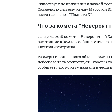
Существует не признанная наукой теор
Солнечную систему между Марсом и Юп
часто называют "Планета X".
Что за комета "Невероят
7 августа 2018 комета "Невероятный 
расстояние к Земле, сообщил
Интерфа
Евгения Дмитриева.
Размеры газопылевого облака кометы 
небесного тела отсутствует "хвост" (к
сообщает, что комету назвали в честь 