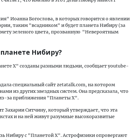
 считает, что именно в этот день Нибиру нанесет
ия" Иоанна Богослова, в которых говорится о явлении
ории, таким "всадником" и будет планета Нибиру (за
омету зеленого цвета, прозванную "Невероятным
 планете Нибиру?
анете X" созданы разными людьми, сообщает youtube-
здала специальный сайт zetatalk.com, на котором
нами из других звездных систем. Она предсказала, что
а из-за приближения "Планеты X".
т Захарии Ситчину, который утверждает, что эта
екстах и на ней живут разумные высокоразвитые
язь Нибиру с "Планетой X". Астрофизики опровергают