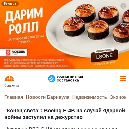
Реклама
To
F7
9 августа
Главная
Новости Барнаула
Недвижимость
Эконом
"Конец света": Boeing E-4B на случай ядерной
войны заступил на дежурство
Накануне ВВС США подняли в воздух один из