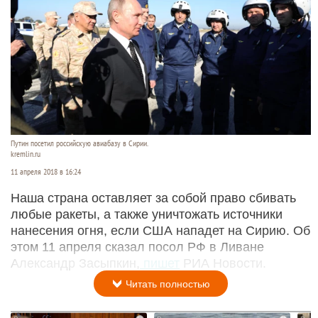
Путин посетил российскую авиабазу в Сирии.
kremlin.ru
11 апреля 2018 в 16:24
Наша страна оставляет за собой право сбивать
любые ракеты, а также уничтожать источники
нанесения огня, если США нападет на Сирию. Об
этом 11 апреля сказал посол РФ в Ливане
Александр Засыпкин,
пишет
РИА Новости.
Читать полностью