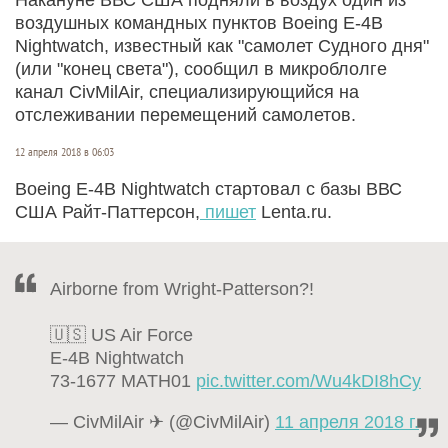
воздушных командных пунктов Boeing E-4B
Nightwatch, известный как "самолет Судного дня"
(или "конец света"), сообщил в микроблолге
канал CivMilAir, специализирующийся на
отслеживании перемещений самолетов.
12 апреля 2018 в 06:03
Boeing E-4B Nightwatch стартовал с базы ВВС
США Райт-Паттерсон,
пишет
Lenta.ru.
Airborne from Wright-Patterson?!
🇺🇸 US Air Force
E-4B Nightwatch
73-1677 MATH01
pic.twitter.com/Wu4kDI8hCy
— CivMilAir ✈ (@CivMilAir)
11 апреля 2018 г.