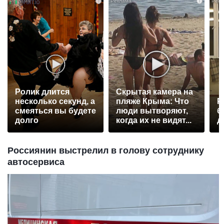
i
i
Ролик длится
Скрытая камера на
несколько секунд, а
пляже Крыма: Что
Р
смеяться вы будете
люди вытворяют,
б
долго
когда их не видят...
д
Россиянин выстрелил в голову сотруднику
автосервиса