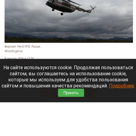
Вертолет Ми-8 МЧС России.
49.mchs.gov.ru
9 августа 2026 в 12:35
На сайте используются cookie. Продолжая пользоваться
Яхта села на мель в районе острова Сескар в
сайтом, вы соглашаетесь на использование cookie,
акватории Финского залива, пишет
которые мы используем для удобства пользования
«Коммерсантъ»
.
сайтом и повышения качества рекомендаций.
Подробнее
.
Читать полностью
Принять
Белые грибы, читальный зал и «нелепые
пушистики». 10 хороших новостей августа на
Алтае