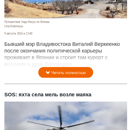
Путешествие Хидэ Масуи по Японии.
t.me/hidemasui
9 августа 2026 в 13:40
Бывший мэр Владивостока Виталий Веркеенко
после окончания политической карьеры
проживает в Японии и строит там курорт с
виллами в духе Лапландии.
Читать полностью
SOS: яхта села мель возле маяка