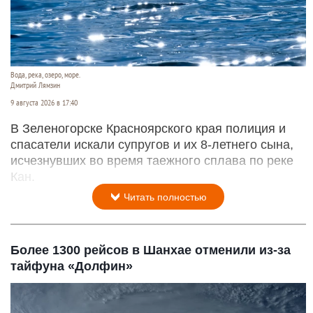
Вода, река, озеро, море.
Дмитрий Лямзин
9 августа 2026 в 17:40
В Зеленогорске Красноярского края полиция и
спасатели искали супругов и их 8-летнего сына,
исчезнувших во время таежного сплава по реке
Кан.
Читать полностью
Более 1300 рейсов в Шанхае отменили из-за
тайфуна «Долфин»