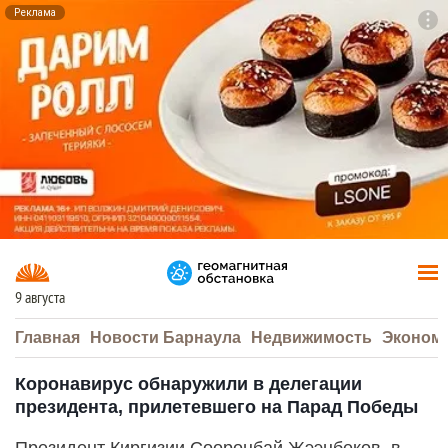
Реклама
To
F7
9 августа
Главная
Новости Барнаула
Недвижимость
Эконом
Коронавирус обнаружили в делегации
президента, прилетевшего на Парад Победы
Президент Киргизии Сооронбай Жээнбеков, в