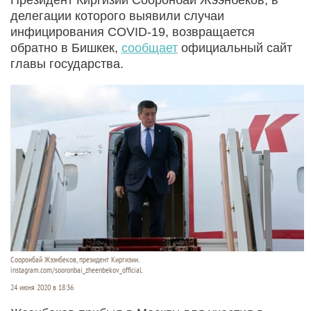
делегации которого выявили случаи
инфицирования COVID-19, возвращается
обратно в Бишкек,
сообщает
официальный сайт
главы государства.
Сооронбай Жээнбеков, президент Киргизии.
instagram.com/sooronbai_zheenbekov_official.
24 июня 2020 в 18:36