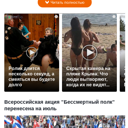
Читать полностью
i
i
Ролик длится
Скрытая камера на
Э
несколько секунд, а
пляже Крыма: Что
о
смеяться вы будете
люди вытворяют,
с
долго
когда их не видят...
П
р
Всероссийская акция "Бессмертный полк"
перенесена на июль