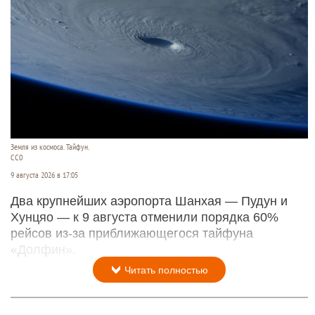
Земля из космоса. Тайфун.
СС0
9 августа 2026 в 17:05
Два крупнейших аэропорта Шанхая — Пудун и
Хунцяо — к 9 августа отменили порядка 60%
рейсов из-за приближающегося тайфуна
«Долфин».
Читать полностью