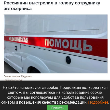
Россиянин выстрелил в голову сотруднику
автосервиса
Скорая помощь. Медицина.
Берникова Мария
9 августа 2026 в 16:35
На сайте используются cookie. Продолжая пользоваться
сайтом, вы соглашаетесь на использование cookie,
Недовольный покупатель выстрелил из
которые мы используем для удобства пользования
пневматического пистолета в сотрудника
сайтом и повышения качества рекомендаций.
Подробнее
.
автосервиса в Москве.
Принять