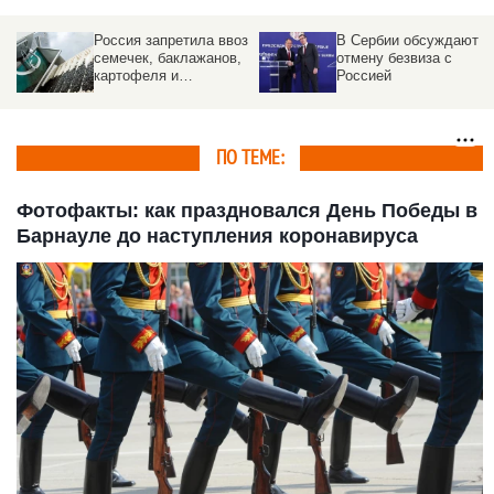
з
В Сербии обсуждают
Встреча Путина и
отмену безвиза с
Токаева открылась
Россией
пролетом
истребителей. Видео
ПО ТЕМЕ:
Фотофакты: как праздновался День Победы в
Барнауле до наступления коронавируса