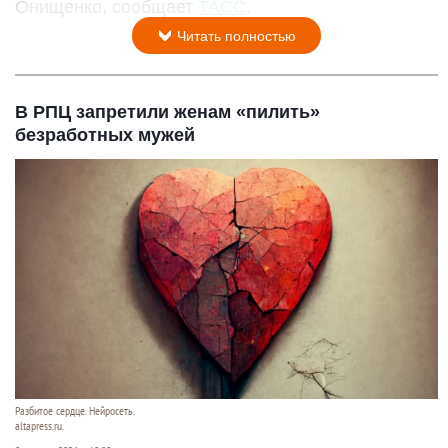
Онищенко, сообщает
ТАСС
.
Читать полностью
В РПЦ запретили женам «пилить»
безработных мужей
Разбитое сердце. Нейросеть.
altapress.ru.