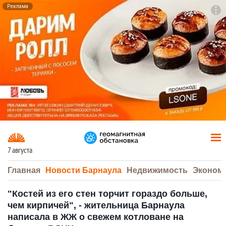
Реклама
To
F7
7 августа
Главная
Новости Барнаула
Недвижимость
Эконом
"Костей из его стен торчит гораздо больше,
чем кирпичей", - жительница Барнаула
написала в ЖЖ о свежем котловане на