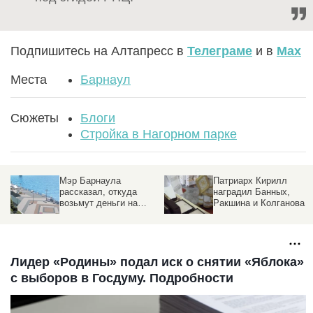
Подпишитесь на Алтапресс в
Телеграме
и в
Max
Места
Барнаул
Сюжеты
Блоги
Стройка в Нагорном парке
Мэр Барнаула
Патриарх Кирилл
рассказал, откуда
наградил Банных,
я
возьмут деньги на
Ракшина и Колганова
набережную и
Нагорный парк
Лидер «Родины» подал иск о снятии «Яблока»
с выборов в Госдуму. Подробности