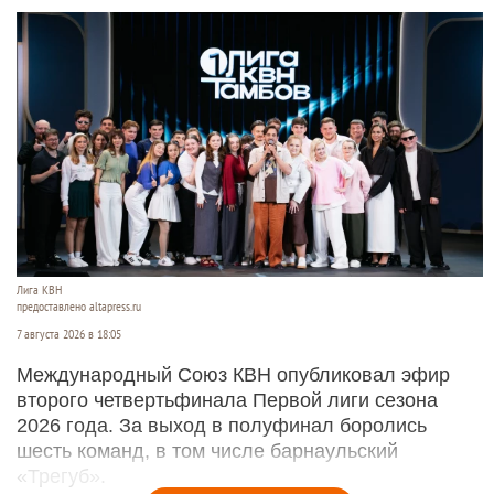
Лига КВН
предоставлено altapress.ru
7 августа 2026 в 18:05
Международный Союз КВН опубликовал эфир
второго четвертьфинала Первой лиги сезона
2026 года. За выход в полуфинал боролись
шесть команд, в том числе барнаульский
«Трегуб».