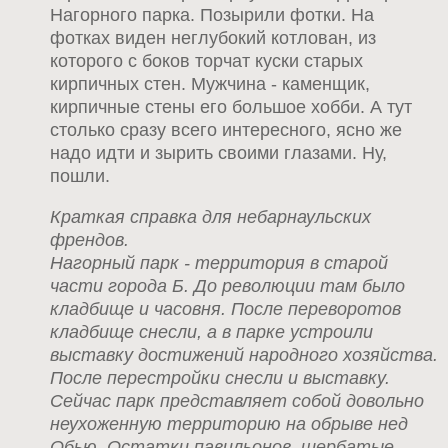
Нагорного парка. Позырили фотки. На
фотках виден неглубокий котлован, из
которого с боков торчат куски старых
кирпичных стен. Мужчина - каменщик,
кирпичные стены его большое хобби. А тут
столько сразу всего интересного, ясно же
надо идти и зырить своими глазами. Ну,
пошли.
Краткая справка для небарнаульских
френдов.
Нагорный парк - территория в старой
части города Б. До революции там было
кладбище и часовня. После переворотов
кладбище снесли, а в парке устроили
выставку достижений народного хозяйства.
После перестройки снесли и выставку.
Сейчас парк представляет собой довольно
неухоженную территорию на обрыве нед
Обью. Остатки павильонов, щербатые