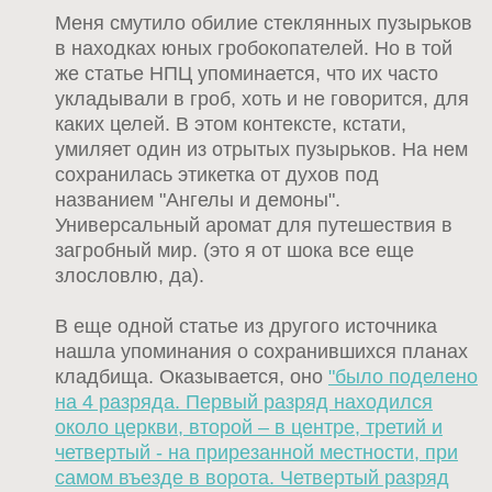
Меня смутило обилие стеклянных пузырьков
в находках юных гробокопателей. Но в той
же статье НПЦ упоминается, что их часто
укладывали в гроб, хоть и не говорится, для
каких целей. В этом контексте, кстати,
умиляет один из отрытых пузырьков. На нем
сохранилась этикетка от духов под
названием "Ангелы и демоны".
Универсальный аромат для путешествия в
загробный мир. (это я от шока все еще
злословлю, да).
В еще одной статье из другого источника
нашла упоминания о сохранившихся планах
кладбища. Оказывается, оно
"было поделено
на 4 разряда. Первый разряд находился
около церкви, второй – в центре, третий и
четвертый - на прирезанной местности, при
самом въезде в ворота. Четвертый разряд