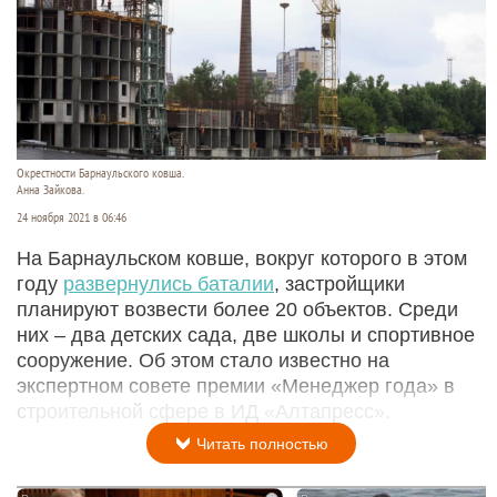
Окрестности Барнаульского ковша.
Анна Зайкова.
24 ноября 2021 в 06:46
На Барнаульском ковше, вокруг которого в этом
году
развернулись баталии
, застройщики
планируют возвести более 20 объектов. Среди
них – два детских сада, две школы и спортивное
сооружение. Об этом стало известно на
экспертном совете премии «Менеджер года» в
строительной сфере в ИД «Алтапресс».
Читать полностью