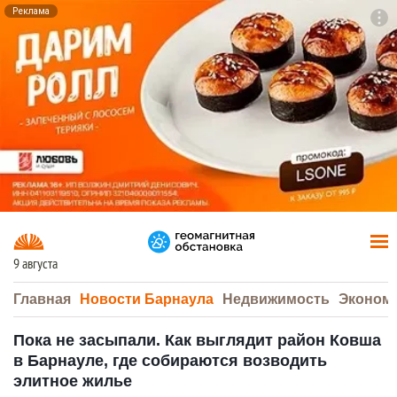
Реклама
To
F7
9 августа
Главная
Новости Барнаула
Недвижимость
Эконом
Пока не засыпали. Как выглядит район Ковша
в Барнауле, где собираются возводить
элитное жилье