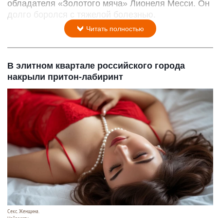
обладателя «Золотого мяча» Лионеля Месси. Он
долго боролся с тяжелой болезнью.
Читать полностью
В элитном квартале российского города
накрыли притон-лабиринт
Секс. Женщина.