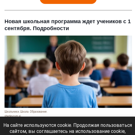
Новая школьная программа ждет учеников с 1
сентября. Подробности
Школьники. Школа. Образование.
shedevrum.ai
8 августа 2026 в 17:05
На сайте используются cookie. Продолжая пользоваться
сайтом, вы соглашаетесь на использование cookie,
С 1 сентября российские школьники начнут