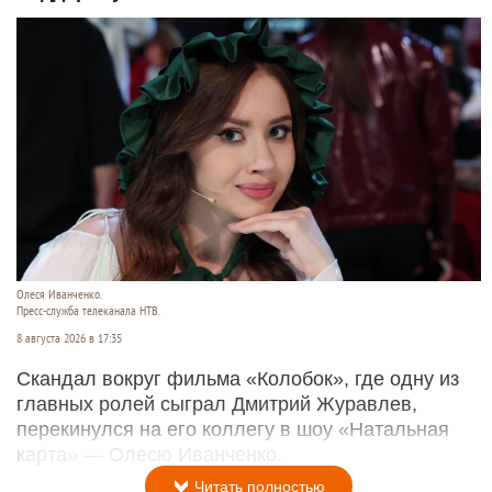
Олеся Иванченко.
Пресс-служба телеканала НТВ.
8 августа 2026 в 17:35
Скандал вокруг фильма «Колобок», где одну из
главных ролей сыграл Дмитрий Журавлев,
перекинулся на его коллегу в шоу «Натальная
карта» — Олесю Иванченко.
Читать полностью