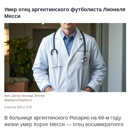
Умер отец аргентинского футболиста Лионеля
Месси
Врач. Доктор. Больница. Лечение
Шедеврум/Altapress.ru
8 августа 2026 в 19:35
В больнице аргентинского Росарио на 69-м году
жизни умер Хорхе Месси — отец восьмикратного